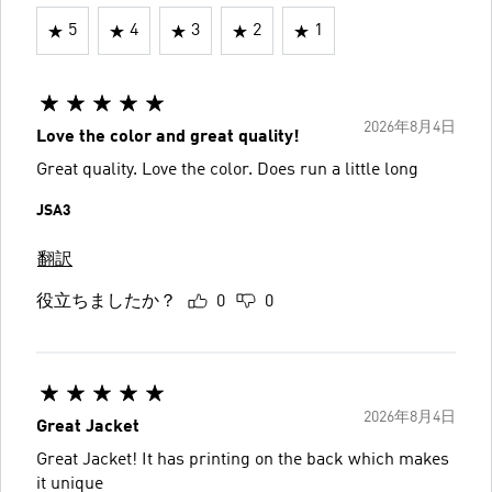
5
4
3
2
1
2026年8月4日
Love the color and great quality!
Great quality. Love the color. Does run a little long
JSA3
翻訳
役立ちましたか？
0
0
2026年8月4日
Great Jacket
Great Jacket! It has printing on the back which makes
it unique