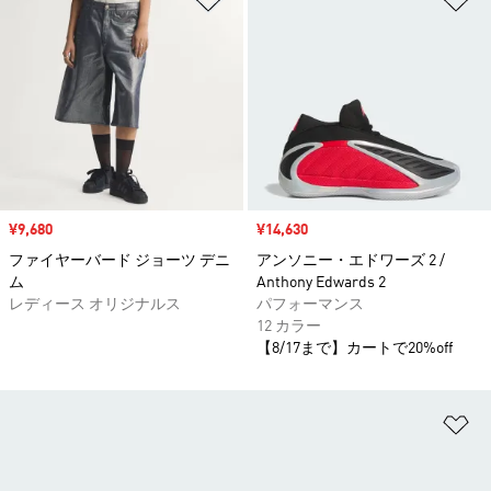
セール価格
¥9,680
セール価格
¥14,630
ファイヤーバード ジョーツ デニ
アンソニー・エドワーズ 2 /
ム
Anthony Edwards 2
レディース オリジナルス
パフォーマンス
12 カラー
【8/17まで】カートで20%off
ほ