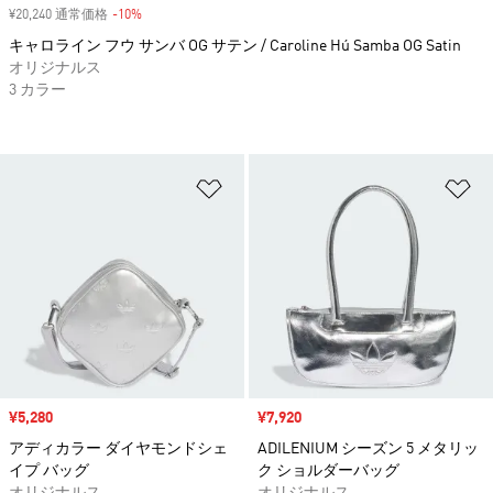
¥20,240 通常価格
-10%
割引
キャロライン フウ サンバ OG サテン / Caroline Hú Samba OG Satin
オリジナルス
3 カラー
ほしいものリストに追加
ほ
セール価格
¥5,280
セール価格
¥7,920
アディカラー ダイヤモンドシェ
ADILENIUM シーズン 5 メタリッ
イプ バッグ
ク ショルダーバッグ