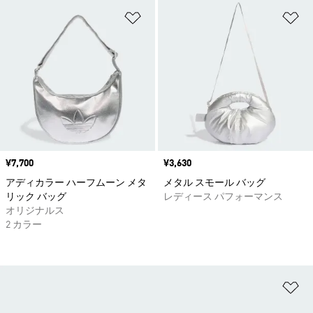
ほしいものリストに追加
ほ
価格
¥7,700
価格
¥3,630
アディカラー ハーフムーン メタ
メタル スモール バッグ
リック バッグ
レディース パフォーマンス
オリジナルス
2 カラー
ほ