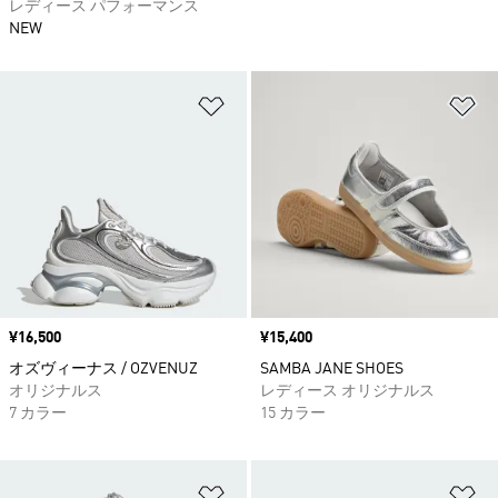
レディース パフォーマンス
NEW
ほしいものリストに追加
ほ
価格
¥16,500
価格
¥15,400
オズヴィーナス / OZVENUZ
SAMBA JANE SHOES
オリジナルス
レディース オリジナルス
7 カラー
15 カラー
ほしいものリストに追加
ほ