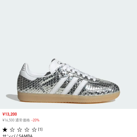
セール価格
¥13,200
¥16,500 通常価格
-20%
割引
(1)
サンバ / SAMBA