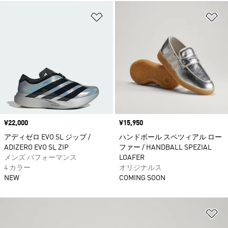
ほしいものリストに追加
ほ
価格
¥22,000
価格
¥15,950
アディゼロ EVO SL ジップ /
ハンドボール スペツィアル ロー
ADIZERO EVO SL ZIP
ファー / HANDBALL SPEZIAL
メンズ パフォーマンス
LOAFER
4 カラー
オリジナルス
NEW
COMING SOON
ほ