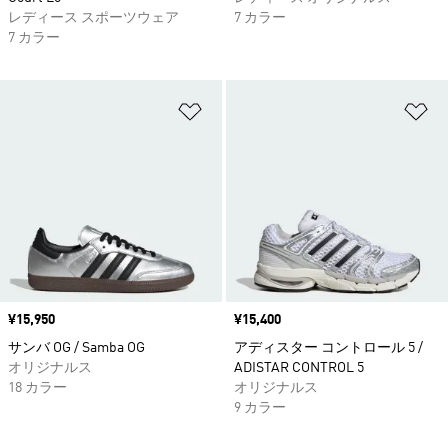
レディース スポーツウェア
7 カラー
7 カラー
ほしいものリストに追加
ほ
価格
¥15,950
価格
¥15,400
サンバ OG / Samba OG
アディスター コントロール 5 /
オリジナルス
ADISTAR CONTROL 5
18 カラー
オリジナルス
9 カラー