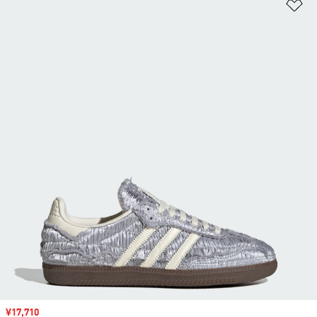
ほ
セール価格
¥17,710