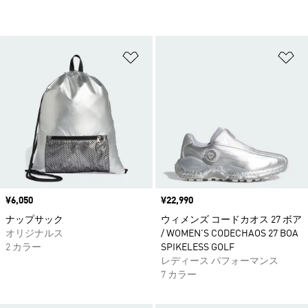
ほしいものリストに追加
ほ
価格
¥6,050
価格
¥22,990
ナップサック
ウィメンズ コードカオス 27 ボア
オリジナルス
/ WOMEN'S CODECHAOS 27 BOA
2 カラー
SPIKELESS GOLF
レディース パフォーマンス
7 カラー