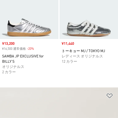
セール価格
¥13,200
セール価格
¥11,440
¥16,500 通常価格
-20%
割引
トーキョー MJ / TOKYO MJ
SAMBA JP EXCLUSIVE for
レディース オリジナルス
BILLY'S
12 カラー
オリジナルス
2 カラー
ほ