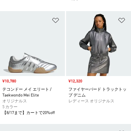
ほしいものリストに追加
ほ
セール価格
¥10,780
セール価格
¥12,320
テコンドー メイ エリート /
ファイヤーバード トラックトッ
Taekwondo Mei Elite
プ デニム
オリジナルス
レディース オリジナルス
5 カラー
【8/17まで】カートで20%off