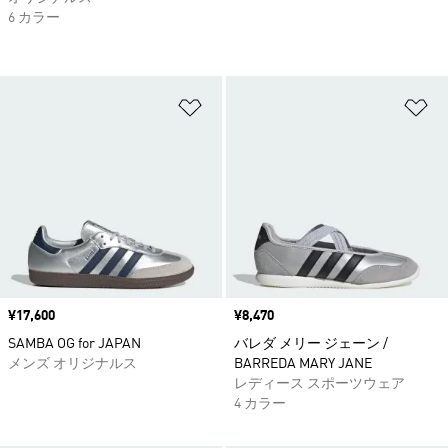
6 カラー
ほしいものリストに追加
ほ
価格
¥17,600
価格
¥8,470
SAMBA OG for JAPAN
バレダ メリー ジェーン /
メンズ オリジナルス
BARREDA MARY JANE
レディース スポーツウェア
4 カラー