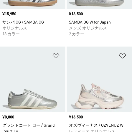
価格
¥15,950
価格
¥16,500
サンバ OG / SAMBA OG
SAMBA OG W for Japan
オリジナルス
メンズ オリジナルス
18 カラー
2 カラー
ほしいものリストに追加
ほ
価格
¥8,800
価格
¥16,500
グランドコート ロー / Grand
オズヴィーナス / OZVENUZ W
Court Lo
レディース オリジナルス