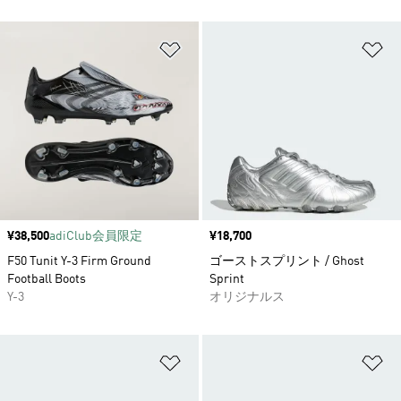
ほしいものリストに追加
ほ
価格
¥38,500
adiClub会員限定
価格
¥18,700
F50 Tunit Y-3 Firm Ground
ゴーストスプリント / Ghost
Football Boots
Sprint
Y-3
オリジナルス
ほしいものリストに追加
ほ