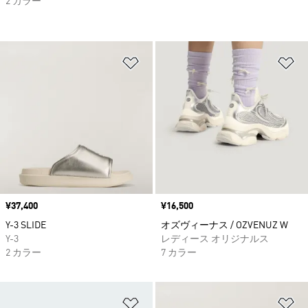
2 カラー
ほしいものリストに追加
ほ
価格
¥37,400
価格
¥16,500
Y-3 SLIDE
オズヴィーナス / OZVENUZ W
Y-3
レディース オリジナルス
2 カラー
7 カラー
ほしいものリストに追加
ほ