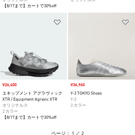
オリジナルス
オリジナルス
【8/17まで】カートで30%off
ほしいものリストに追加
ほ
セール価格
¥26,400
セール価格
¥36,960
エキップメント アグラヴィック
Y-3 TOKYO Shoes
XTR / Equipment Agravic XTR
Y-3
オリジナルス
3 カラー
2 カラー
【8/17まで】カートで30%off
ページ： 1 ／ 2