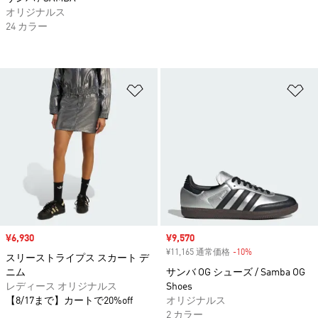
オリジナルス
24 カラー
ほしいものリストに追加
ほ
セール価格
¥6,930
セール価格
¥9,570
¥11,165 通常価格
-10%
割引
スリーストライプス スカート デ
ニム
サンバ OG シューズ / Samba OG
レディース オリジナルス
Shoes
【8/17まで】カートで20%off
オリジナルス
2 カラー