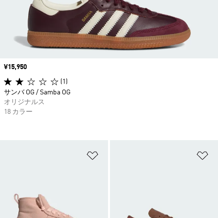
価格
¥15,950
(1)
サンバ OG / Samba OG
オリジナルス
18 カラー
ほしいものリストに追加
ほ