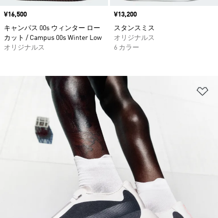
価格
¥16,500
価格
¥13,200
キャンパス 00s ウィンター ロー
スタンスミス
カット / Campus 00s Winter Low
オリジナルス
オリジナルス
6 カラー
ほ