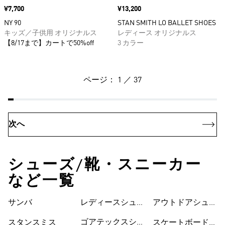
価格
¥7,700
価格
¥13,200
NY 90
STAN SMITH LO BALLET SHOES
キッズ／子供用 オリジナルス
レディース オリジナルス
【8/17まで】カートで50%off
3 カラー
ページ： 1 ／ 37
次へ
シューズ/靴・スニーカー
など一覧
サンバ
レディースシュー
シューズ
アウトドアシュー
ズ
ズ
ゴアテックスシュ
スタンスミス
スケートボードシ