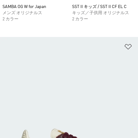
SAMBA OG W for Japan
SST II キッズ / SST II CF EL C
メンズ オリジナルス
キッズ／子供用 オリジナルス
2 カラー
2 カラー
ほ