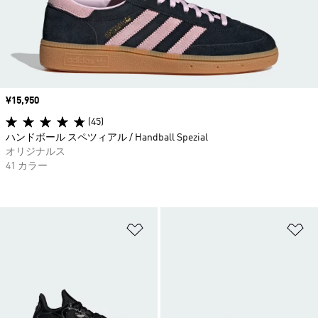
価格
¥15,950
(45)
ハンドボール スペツィアル / Handball Spezial
オリジナルス
41 カラー
ほしいものリストに追加
ほ