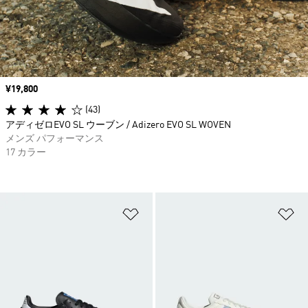
価格
¥19,800
(43)
アディゼロEVO SL ウーブン / Adizero EVO SL WOVEN
メンズ パフォーマンス
17 カラー
ほしいものリストに追加
ほ