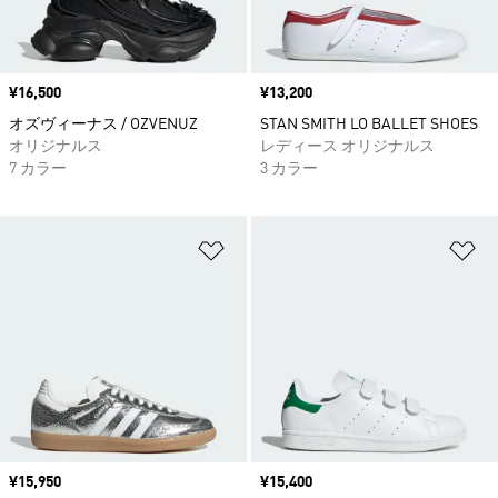
価格
¥16,500
価格
¥13,200
オズヴィーナス / OZVENUZ
STAN SMITH LO BALLET SHOES
オリジナルス
レディース オリジナルス
7 カラー
3 カラー
ほしいものリストに追加
ほ
価格
¥15,950
価格
¥15,400