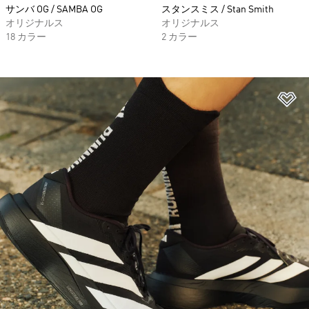
サンバ OG / SAMBA OG
スタンスミス / Stan Smith
オリジナルス
オリジナルス
18 カラー
2 カラー
ほ