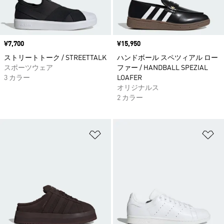
価格
¥7,700
価格
¥15,950
ストリートトーク / STREETTALK
ハンドボール スペツィアル ロー
スポーツウェア
ファー / HANDBALL SPEZIAL
3 カラー
LOAFER
オリジナルス
2 カラー
ほしいものリストに追加
ほ