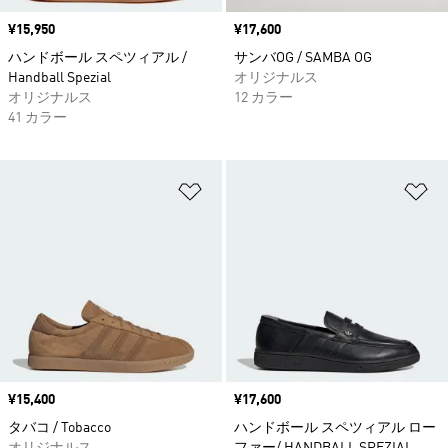
価格
¥15,950
価格
¥17,600
ハンドボール スペツィアル /
サンバOG / SAMBA OG
Handball Spezial
オリジナルス
オリジナルス
12 カラー
41 カラー
ほしいものリストに追加
ほ
価格
¥15,400
価格
¥17,600
タバコ / Tobacco
ハンドボール スペツィアル ロー