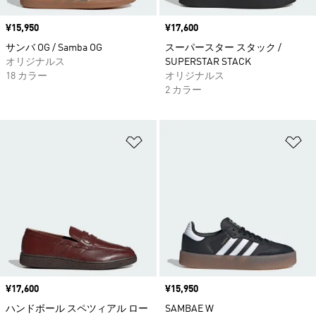
価格
¥15,950
価格
¥17,600
サンバ OG / Samba OG
スーパースター スタック /
オリジナルス
SUPERSTAR STACK
18 カラー
オリジナルス
2 カラー
ほしいものリストに追加
ほ
価格
¥17,600
価格
¥15,950
ハンドボール スペツィアル ロー
SAMBAE W