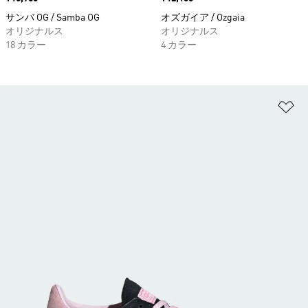
サンバ OG / Samba OG
オズガイア / Ozgaia
オリジナルス
オリジナルス
18 カラー
4 カラー
ほ