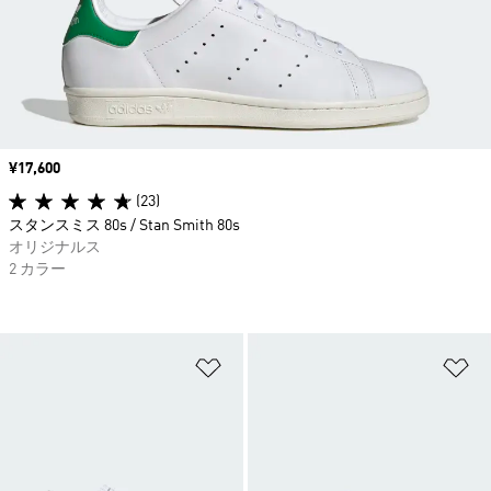
価格
¥17,600
(23)
スタンスミス 80s / Stan Smith 80s
オリジナルス
2 カラー
ほしいものリストに追加
ほ