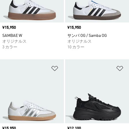
価格
¥15,950
価格
¥15,950
SAMBAE W
サンバ OG / Samba OG
オリジナルス
オリジナルス
3 カラー
10 カラー
ほしいものリストに追加
ほ
価格
¥15,950
価格
¥12,100