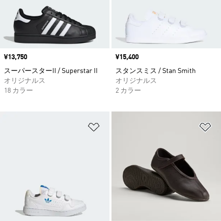
価格
¥13,750
価格
¥15,400
スーパースターII / Superstar II
スタンスミス / Stan Smith
オリジナルス
オリジナルス
18 カラー
2 カラー
ほしいものリストに追加
ほ