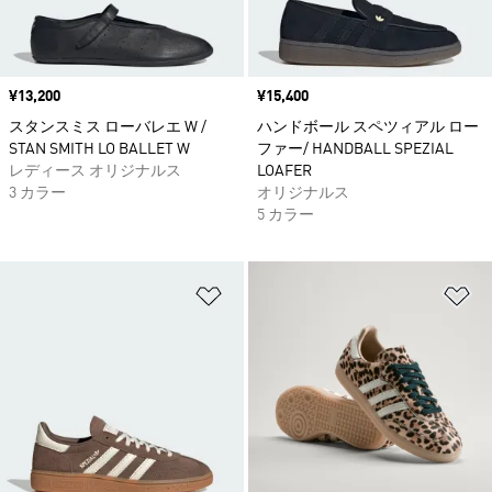
価格
¥13,200
価格
¥15,400
スタンスミス ローバレエ W /
ハンドボール スペツィアル ロー
STAN SMITH LO BALLET W
ファー/ HANDBALL SPEZIAL
レディース オリジナルス
LOAFER
3 カラー
オリジナルス
5 カラー
ほしいものリストに追加
ほ