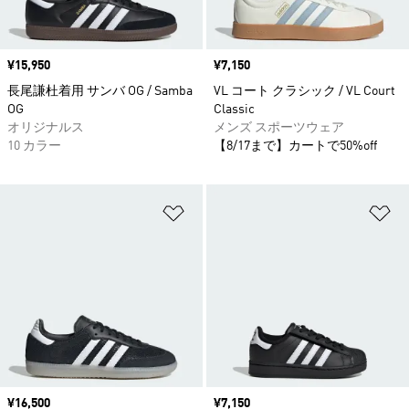
価格
¥15,950
価格
¥7,150
長尾謙杜着用 サンバ OG / Samba
VL コート クラシック / VL Court
OG
Classic
オリジナルス
メンズ スポーツウェア
10 カラー
【8/17まで】カートで50%off
ほしいものリストに追加
ほ
価格
¥16,500
価格
¥7,150