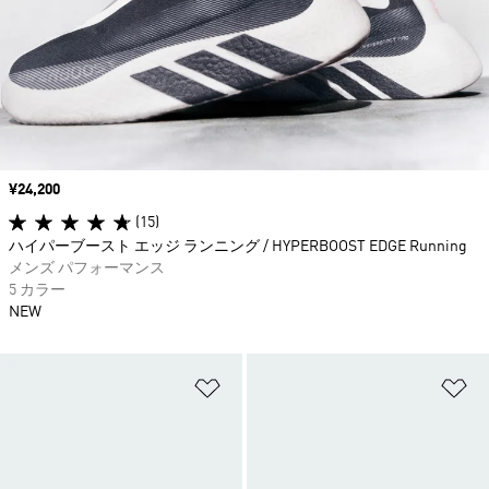
価格
¥24,200
(15)
ハイパーブースト エッジ ランニング / HYPERBOOST EDGE Running
メンズ パフォーマンス
5 カラー
NEW
ほしいものリストに追加
ほ