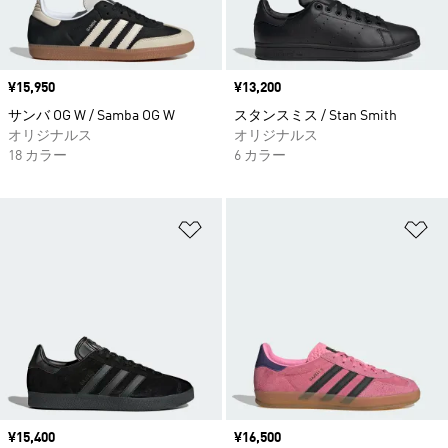
価格
¥15,950
価格
¥13,200
サンバ OG W / Samba OG W
スタンスミス / Stan Smith
オリジナルス
オリジナルス
18 カラー
6 カラー
ほしいものリストに追加
ほ
価格
¥15,400
価格
¥16,500