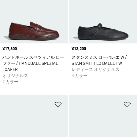
価格
¥17,600
価格
¥13,200
ハンドボール スペツィアル ロー
スタンスミス ローバレエ W /
ファー / HANDBALL SPEZIAL
STAN SMITH LO BALLET W
LOAFER
レディース オリジナルス
オリジナルス
3 カラー
2 カラー
ほしいものリストに追加
ほ