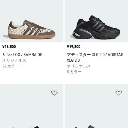
価格
¥16,500
価格
¥19,800
サンバ OG / SAMBA OG
アディスター XLG 2.0 / ADISTAR
オリジナルス
XLG 2.0
24 カラー
オリジナルス
8 カラー
ほしいものリストに追加
ほ