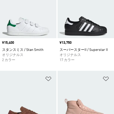
価格
¥15,400
価格
¥13,750
スタンスミス / Stan Smith
スーパースターII / Superstar II
オリジナルス
オリジナルス
2 カラー
17 カラー
ほしいものリストに追加
ほ