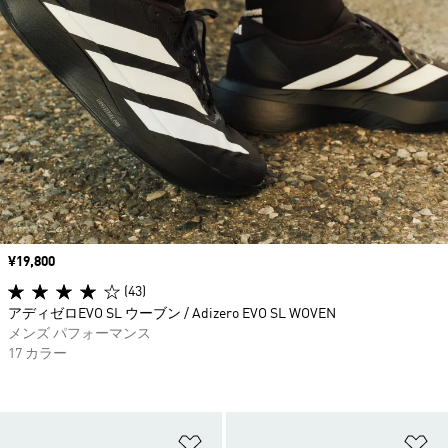
価格
¥19,800
(43)
アディゼロEVO SL ウーブン / Adizero EVO SL WOVEN
メンズ パフォーマンス
17 カラー
ほしいものリストに追加
ほ