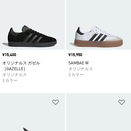
価格
¥15,400
価格
¥15,950
オリジナルス ガゼル
SAMBAE W
［GAZELLE］
オリジナルス
オリジナルス
3 カラー
3 カラー
ほしいものリストに追加
ほ