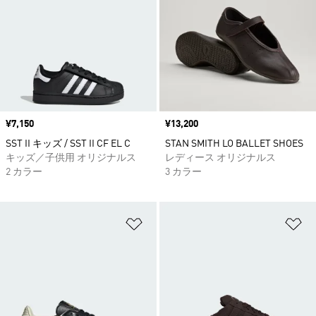
価格
¥7,150
価格
¥13,200
SST II キッズ / SST II CF EL C
STAN SMITH LO BALLET SHOES
キッズ／子供用 オリジナルス
レディース オリジナルス
2 カラー
3 カラー
ほしいものリストに追加
ほ