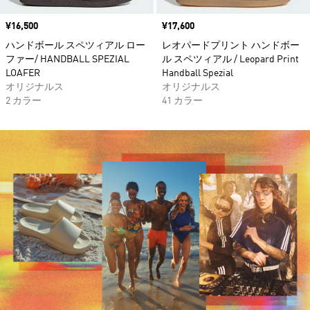
価格
¥16,500
価格
¥17,600
ハンドボール スペツィアル ロー
レオパードプリント ハンドボー
ファー/ HANDBALL SPEZIAL
ル スペツィアル / Leopard Print
LOAFER
Handball Spezial
オリジナルス
オリジナルス
2 カラー
41 カラー