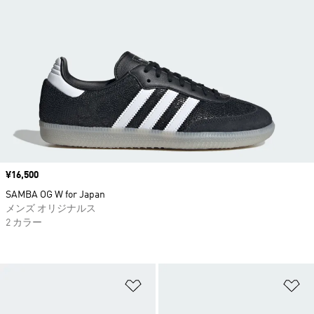
価格
¥16,500
SAMBA OG W for Japan
メンズ オリジナルス
2 カラー
ほしいものリストに追加
ほ