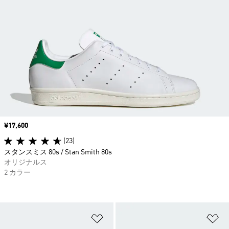
価格
¥17,600
(23)
スタンスミス 80s / Stan Smith 80s
オリジナルス
2 カラー
ほしいものリストに追加
ほ