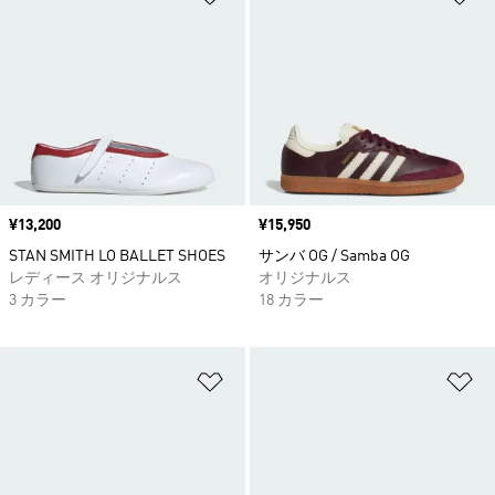
価格
¥13,200
価格
¥15,950
STAN SMITH LO BALLET SHOES
サンバ OG / Samba OG
レディース オリジナルス
オリジナルス
3 カラー
18 カラー
ほしいものリストに追加
ほ