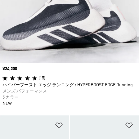
価格
¥24,200
(15)
ハイパーブースト エッジ ランニング / HYPERBOOST EDGE Running
メンズ パフォーマンス
5 カラー
NEW
ほしいものリストに追加
ほ