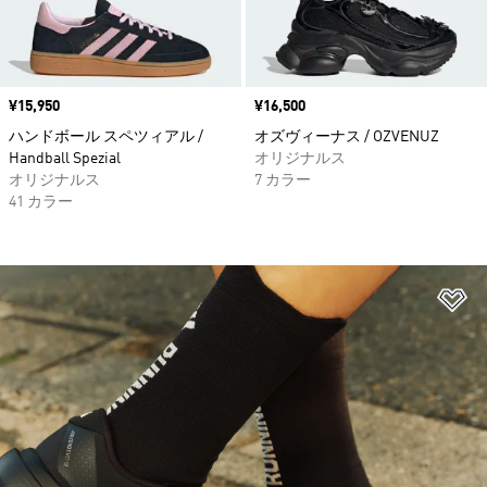
価格
¥15,950
価格
¥16,500
ハンドボール スペツィアル /
オズヴィーナス / OZVENUZ
Handball Spezial
オリジナルス
オリジナルス
7 カラー
41 カラー
ほ