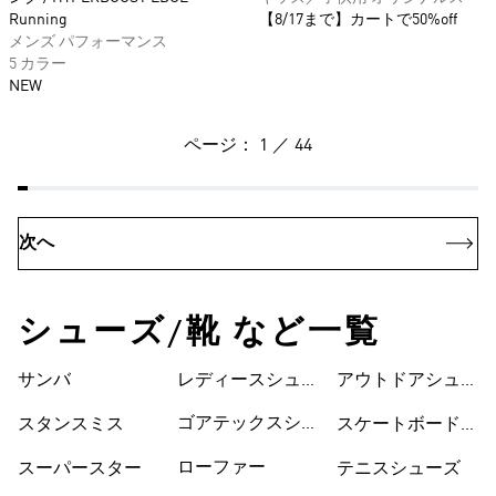
Running
【8/17まで】カートで50%off
メンズ パフォーマンス
5 カラー
NEW
ページ： 1 ／ 44
次へ
シューズ/靴 など一覧
サンバ
レディースシュー
シューズ
アウトドアシュー
ズ
ズ
ゴアテックスシュ
スタンスミス
スケートボードシ
ーズ
ューズ
ローファー
スーパースター
テニスシューズ