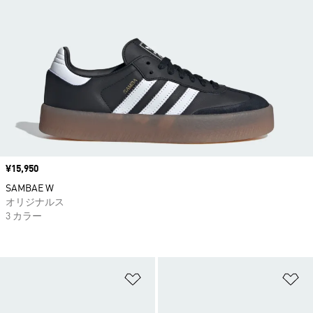
価格
¥15,950
SAMBAE W
オリジナルス
3 カラー
ほしいものリストに追加
ほ