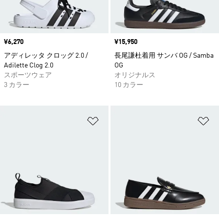
価格
¥6,270
価格
¥15,950
アディレッタ クロッグ 2.0 /
長尾謙杜着用 サンバ OG / Samba
Adilette Clog 2.0
OG
スポーツウェア
オリジナルス
3 カラー
10 カラー
ほしいものリストに追加
ほ