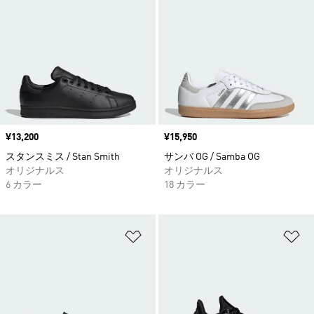
価格
¥13,200
価格
¥15,950
スタンスミス / Stan Smith
サンバ OG / Samba OG
オリジナルス
オリジナルス
6 カラー
18 カラー
ほしいものリストに追加
ほ