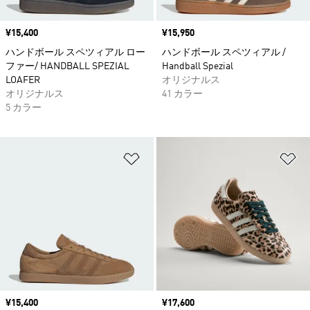
価格
¥15,400
価格
¥15,950
ハンドボール スペツィアル ロー
ハンドボール スペツィアル /
ファー/ HANDBALL SPEZIAL
Handball Spezial
LOAFER
オリジナルス
オリジナルス
41 カラー
5 カラー
ほしいものリストに追加
ほ
価格
¥15,400
価格
¥17,600