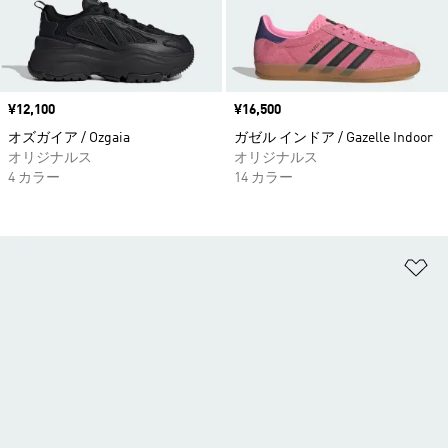
価格
¥12,100
価格
¥16,500
オズガイア / Ozgaia
ガゼル インドア / Gazelle Indoor
オリジナルス
オリジナルス
4 カラー
14 カラー
ほ