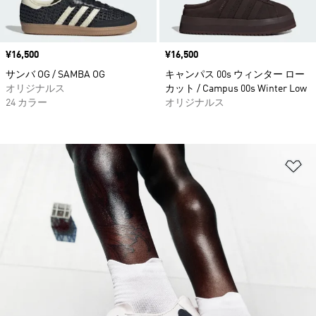
価格
¥16,500
価格
¥16,500
サンバ OG / SAMBA OG
キャンパス 00s ウィンター ロー
オリジナルス
カット / Campus 00s Winter Low
24 カラー
オリジナルス
ほ