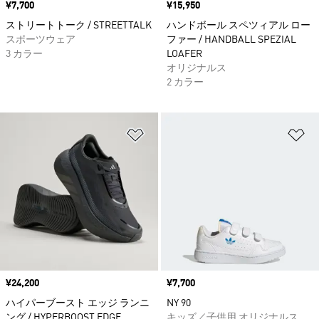
価格
¥7,700
価格
¥15,950
ストリートトーク / STREETTALK
ハンドボール スペツィアル ロー
スポーツウェア
ファー / HANDBALL SPEZIAL
3 カラー
LOAFER
オリジナルス
2 カラー
ほしいものリストに追加
ほ
価格
¥24,200
価格
¥7,700
ハイパーブースト エッジ ランニ
NY 90
ング / HYPERBOOST EDGE
キッズ／子供用 オリジナルス