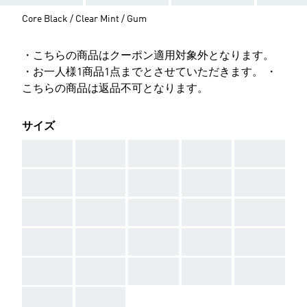
Core Black / Clear Mint / Gum
・こちらの商品はクーポン適用対象外となります。
・お一人様1商品1点までとさせていただきます。 ・
こちらの商品は返品不可となります。
サイズ
AAA
AAA
AAA
AAA
AAA
AAA
AAA
AAA
AAA
AAA
AAA
AAA
AAA
AAA
AAA
AAA
AAA
AAA
AAA
AAA
AAA
AAA
AAA
AAA
AAA
AAA
AAA