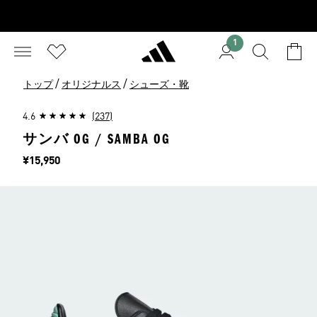
1
/
/
トップ
オリジナルス
シューズ・靴
4.6
(237)
サンバ OG / SAMBA OG
価格
¥15,950