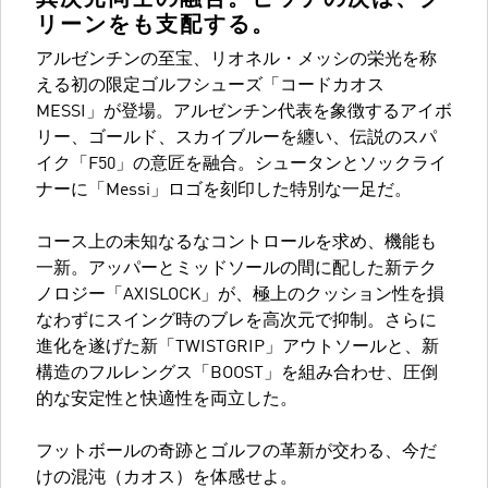
リーンをも支配する。
アルゼンチンの至宝、リオネル・メッシの栄光を称
える初の限定ゴルフシューズ「コードカオス
MESSI」が登場。アルゼンチン代表を象徴するアイボ
リー、ゴールド、スカイブルーを纏い、伝説のスパ
イク「F50」の意匠を融合。シュータンとソックライ
ナーに「Messi」ロゴを刻印した特別な一足だ。
コース上の未知なるなコントロールを求め、機能も
一新。アッパーとミッドソールの間に配した新テク
ノロジー「AXISLOCK」が、極上のクッション性を損
なわずにスイング時のブレを高次元で抑制。さらに
進化を遂げた新「TWISTGRIP」アウトソールと、新
構造のフルレングス「BOOST」を組み合わせ、圧倒
的な安定性と快適性を両立した。
フットボールの奇跡とゴルフの革新が交わる、今だ
けの混沌（カオス）を体感せよ。