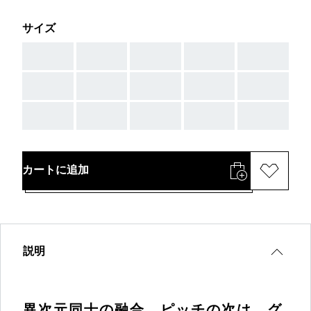
サイズ
AAA
AAA
AAA
AAA
AAA
AAA
AAA
AAA
AAA
AAA
AAA
AAA
AAA
AAA
AAA
カートに追加
説明
異次元同士の融合。ピッチの次は、グ