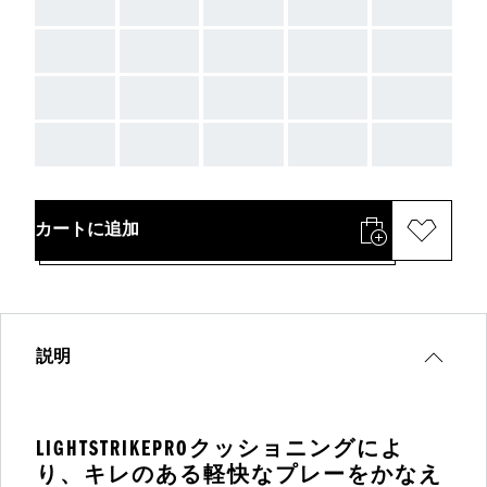
AAA
AAA
AAA
AAA
AAA
AAA
AAA
AAA
AAA
AAA
AAA
AAA
AAA
AAA
AAA
AAA
AAA
AAA
AAA
AAA
カートに追加
説明
LIGHTSTRIKEPROクッショニングによ
り、キレのある軽快なプレーをかなえ