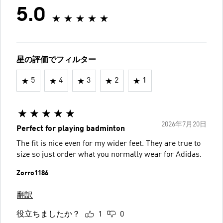
5.0
星の評価でフィルター
5
4
3
2
1
2026年7月20日
Perfect for playing badminton
The fit is nice even for my wider feet. They are true to
size so just order what you normally wear for Adidas.
Zorro1186
翻訳
役立ちましたか？
1
0