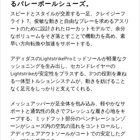
るバレーボールシューズ。
スピードとスタイルが交差する一足、クレイジーフ
ライト 7。俊敏な動きと自由なプレーを求めるアスリ
ートのために設計されたローカットモデルで、余分
なボリュームをそぎ落とすことで機動力を高め、素
早い方向転換や加速をサポートする。
アディダスのLightstrikeProミッドソールが軽量なク
ッショニングを生み出し、セカンドレイヤーの
Lightstrikeが安定性をプラスする。3つの役割を兼ね
る一体型トルションシステムが、動きを妨げること
なく足元をしっかりと支えてくれる。
メッシュアッパーが足全体を包み込み、軽やかなサ
ポートと通気性の良さでフレッシュな履き心地をキ
ープする。ミッドフット部分のベンチレーションゾ
ーンがシューズ内の空気の流れをコントロールし、
アディウェアアウトソールがコートでの安定したグ