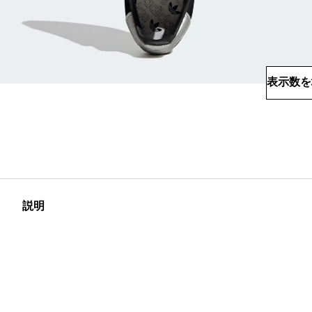
表示数を
説明