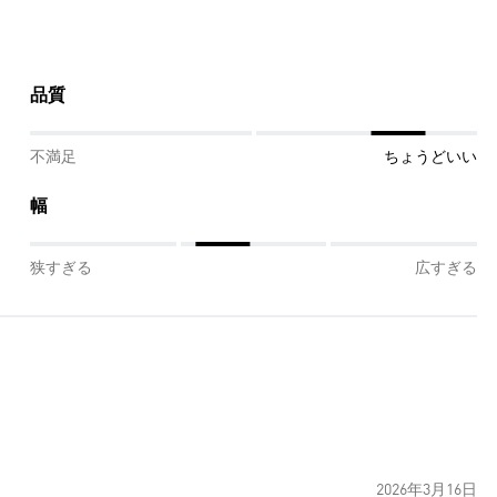
品質
不満足
ちょうどいい
幅
狭すぎる
広すぎる
2026年3月16日