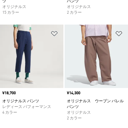
ツ
パンツ
オリジナルス
オリジナルス
15 カラー
2 カラー
ほしいものリストに追加
ほ
価格
¥18,700
価格
¥14,300
オリジナルス パンツ
オリジナルス ウーブン バレル
レディース パフォーマンス
パンツ
4 カラー
オリジナルス
2 カラー