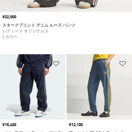
価格
¥22,000
スネークプリント デニム ルーズ パンツ
レディース オリジナルス
2 カラー
ほしいものリストに追加
ほ
価格
¥15,400
価格
¥12,100