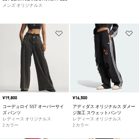
メンズ オリジナルス
ほしいものリストに追加
ほ
価格
¥19,800
価格
¥16,500
コーデュロイ SST オーバーサイ
アディダス オリジナルス ダメー
ズ パンツ
ジ加工 スウェットパンツ
レディース オリジナルス
レディース オリジナルス
2 カラー
2 カラー