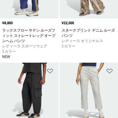
価格
¥8,800
価格
¥22,000
ラックスフロー サテン ルーズフ
スネークプリント デニム ルーズ
ィット ストレートレッグ オープ
パンツ
ンヘム パンツ
レディース オリジナルス
レディース スポーツウェア
2 カラー
3 カラー
NEW
ほしいものリストに追加
ほ