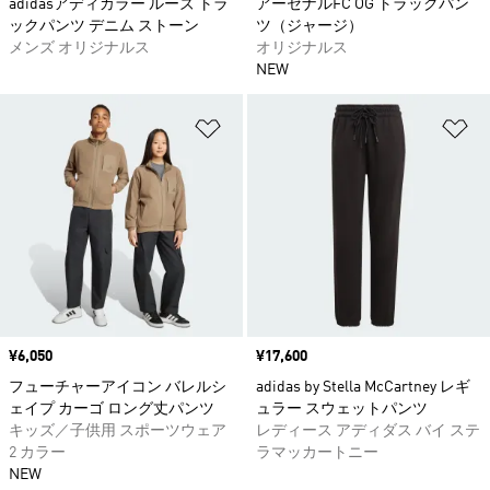
adidasアディカラー ルーズ トラ
アーセナルFC OG トラックパン
ックパンツ デニム ストーン
ツ（ジャージ）
メンズ オリジナルス
オリジナルス
NEW
ほしいものリストに追加
ほ
価格
¥6,050
価格
¥17,600
フューチャーアイコン バレルシ
adidas by Stella McCartney レギ
ェイプ カーゴ ロング丈パンツ
ュラー スウェットパンツ
キッズ／子供用 スポーツウェア
レディース アディダス バイ ステ
2 カラー
ラマッカートニー
NEW