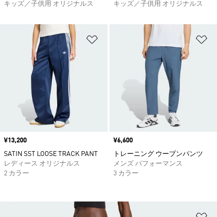
キッズ／子供用 オリジナルス
キッズ／子供用 オリジナルス
ほしいものリストに追加
ほ
価格
¥13,200
価格
¥6,600
SATIN SST LOOSE TRACK PANT
トレーニング ウーブンパンツ
レディース オリジナルス
メンズ パフォーマンス
2 カラー
3 カラー
ほ