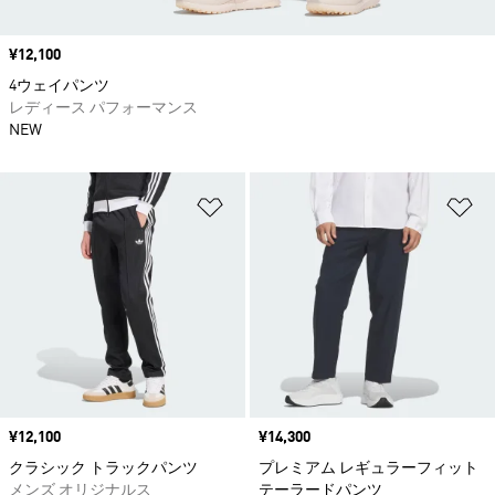
価格
¥12,100
4ウェイパンツ
レディース パフォーマンス
NEW
ほしいものリストに追加
ほ
価格
¥12,100
価格
¥14,300
クラシック トラックパンツ
プレミアム レギュラーフィット
メンズ オリジナルス
テーラードパンツ