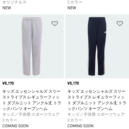
オリジナルス
2 カラー
NEW
NEW
ほしいものリストに追加
ほ
価格
¥5,170
価格
¥5,170
キッズ エッセンシャルズ スリー
キッズ エッセンシャルズ スリー
ストライプス レギュラーフィッ
ストライプス レギュラーフィッ
ト ダブルニット アンクル丈 トラ
ト ダブルニット アンクル丈 トラ
ックパンツ オープンヘム
ックパンツ オープンヘム
キッズ／子供用 スポーツウェア
キッズ／子供用 スポーツウェア
3 カラー
3 カラー
COMING SOON
COMING SOON