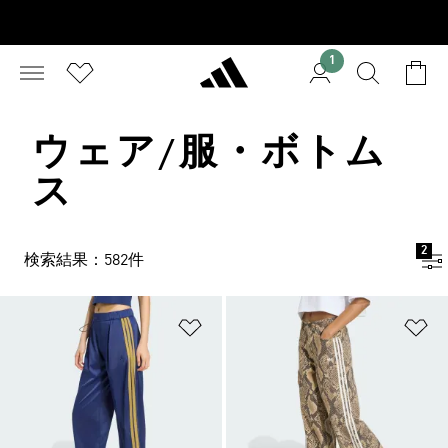
1
ウェア/服・ボトム
ス
2
検索結果：582件
ほしいものリストに追加
ほ