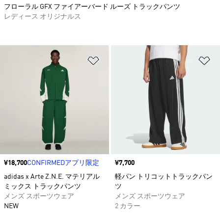
フローラル GFX ファイアーバード ルーズ トラックパンツ
レディース オリジナルス
ほしいものリストに追加
ほ
価格
¥18,700
CONFIRMEDアプリ限定
価格
¥7,700
adidas x Arte Z.N.E. マテリアル
軽パン トリコットトラックパン
ミックス トラックパンツ
ツ
メンズ スポーツウェア
メンズ スポーツウェア
NEW
2 カラー