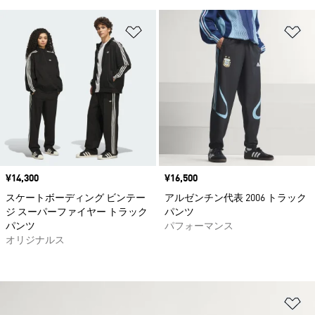
ほしいものリストに追加
ほ
価格
¥14,300
価格
¥16,500
スケートボーディング ビンテー
アルゼンチン代表 2006 トラック
ジ スーパーファイヤー トラック
パンツ
パンツ
パフォーマンス
オリジナルス
ほ