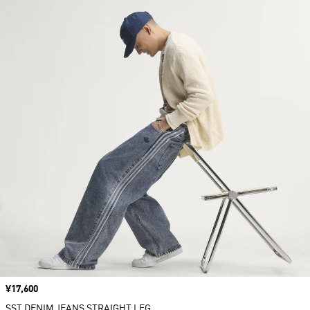
価格
¥17,600
SST DENIM JEANS STRAIGHT LEG