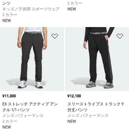
ンツ
2 カラー
キッズ／子供用 スポーツウェア
NEW
2 カラー
NEW
ほしいものリストに追加
ほ
価格
¥11,000
価格
¥12,100
EX ストレッチ アクティブ アン
スリーストライプス トラック 9
クル 1/1 パンツ
分丈パンツ
メンズ パフォーマンス
メンズ パフォーマンス
2 カラー
NEW
NEW