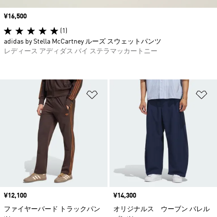
価格
¥16,500
(1)
adidas by Stella McCartney ルーズ スウェットパンツ
レディース アディダス バイ ステラマッカートニー
ほしいものリストに追加
ほ
価格
¥12,100
価格
¥14,300
ファイヤーバード トラックパン
オリジナルス ウーブン バレル