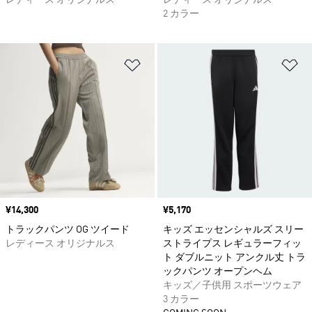
レディース オリジナルス
レディース オリジナルス
2 カラー
ほしいものリストに追加
ほ
価格
¥14,300
価格
¥5,170
トラックパンツ OG ツイード
キッズ エッセンシャルズ スリー
レディース オリジナルス
ストライプス レギュラーフィッ
ト ダブルニット アンクル丈 トラ
ックパンツ オープンヘム
キッズ／子供用 スポーツウェア
3 カラー