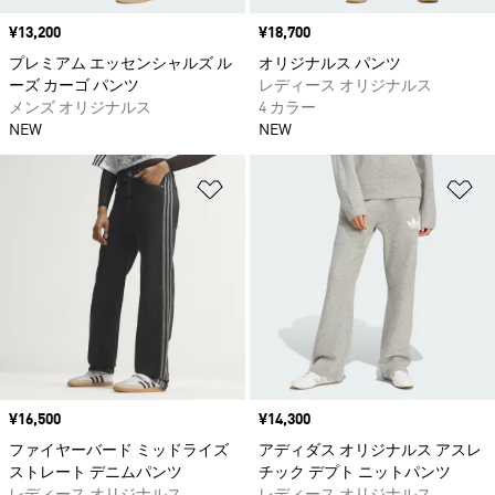
価格
¥13,200
価格
¥18,700
プレミアム エッセンシャルズ ル
オリジナルス パンツ
ーズ カーゴ パンツ
レディース オリジナルス
メンズ オリジナルス
4 カラー
NEW
NEW
ほしいものリストに追加
ほ
価格
¥16,500
価格
¥14,300
ファイヤーバード ミッドライズ
アディダス オリジナルス アスレ
ストレート デニムパンツ
チック デプト ニットパンツ