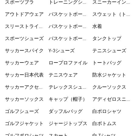
スポーツブラ
トレーニングシュ
スニーカーインソ
ーズ
ックス
アウトドアウェア
バスケットボール
スウェット（トレ
ウェア
ーナー）
スリーストライプ
バスケットボール
水着
ス
シューズ
スポーツシューズ
バスケットボール
タンクトップ
ショートパンツ
サッカースパイク
Y-3シューズ
テニスシューズ
サッカーウェア
ロープロファイル
トートバッグ
サッカー日本代表
テニスウェア
防水ジャケット
サッカーアクセサ
テレックスシュー
クルーソックス
リー
ズ
サッカーソックス
キャップ（帽子）
アディゼロスニー
カー
ゴルフシューズ
ダッフルバッグ
白ポロシャツ
ゴルフジャケット
ジャージトップス
白ボトムス