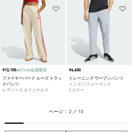
ほしいものリストに追加
ほ
価格
¥12,100
adiClub会員限定
価格
¥6,600
ファイヤーバード ルーズ トラッ
トレーニング ウーブンパンツ
クパンツ
メンズ パフォーマンス
レディース オリジナルス
3 カラー
ページ： 2 ／ 13