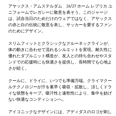
アヤックス・アムステルダム 26/27 ホーム レプリカ ユ
ニフォームでレガシーに敬意を表そう。このジャージ
は、試合当日のためだけのウェアではなく、アヤックス
の赤と白の伝統に敬意を表し、サッカーを愛するファン
のためにデザイン。
スリムフィットとクラシックなクルーネックラインが、
体の動きに合わせて流れるシルエットを実現。耐久性に
優れたダブルニット構造が、友人との待ち合わせやスタ
ンドでの応援時にも快適さを提供し、長時間でも心地よ
さが続く。
クールに、ドライに、いつでも準備万端。クライマクー
ルテクノロジーが汗を素早く吸収・拡散し、涼しくドラ
イな状態をキープ。吸汗性と速乾性により、集中を妨げ
ない快適なコンディションへ。
アイコニックなデザインには、アディダスのロゴが刺し