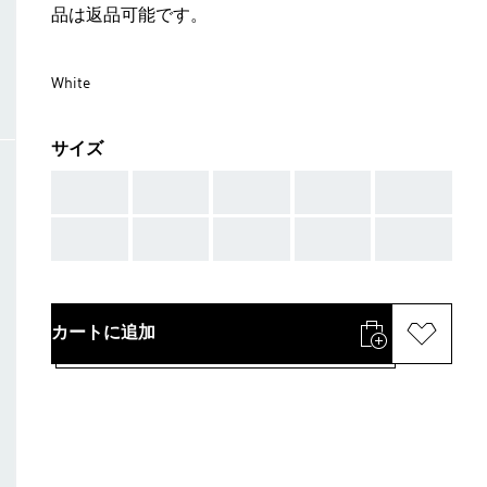
品は返品可能です。
White
サイズ
AAA
AAA
AAA
AAA
AAA
AAA
AAA
AAA
AAA
AAA
カートに追加