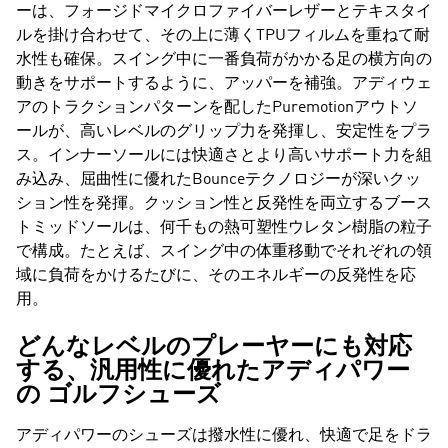
ーは、フォージドマイクロファイバーレザーとテキスタイ
ルを掛け合わせて、その上に薄くTPUフィルムを重ねて耐
水性も確保。スイング中に一番負荷がかかる足の横方向の
動きをサポートするように、アッパーを補強。アディウェ
アのトラクションパターンを配したPuremotionアウトソ
ールが、高いレベルのグリップ力を発揮し、安定性をプラ
ス。インナーソールには快適さとより高いサポート力を組
み込み、屈曲性に優れたBounceテクノロジーが深いクッ
ション性を発揮。クッション性と反発性を両立するブース
トミッドソールは、何千もの熱可塑性ウレタン樹脂の粒子
で構成。たとえば、スイング中の体重移動でそれぞれの領
域に負荷をかけるたびに、そのエネルギーの反発性を応
用。
どんなレベルのプレーヤーにも対応
する、汎用性に優れたアディパワー
の ゴルフシューズ
アディパワーのシューズは撥水性に優れ、快適で足をドラ