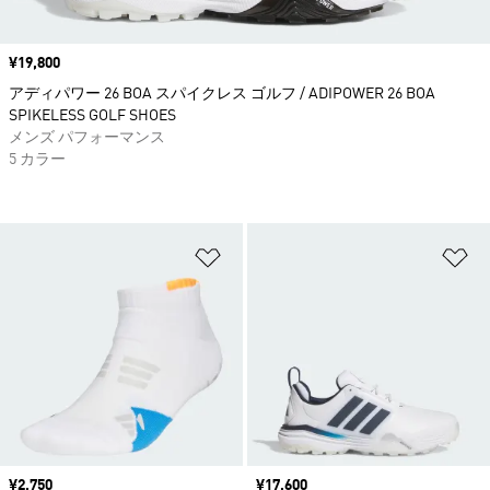
価格
¥19,800
アディパワー 26 BOA スパイクレス ゴルフ / ADIPOWER 26 BOA
SPIKELESS GOLF SHOES
メンズ パフォーマンス
5 カラー
ほしいものリストに追加
ほ
価格
¥2,750
価格
¥17,600