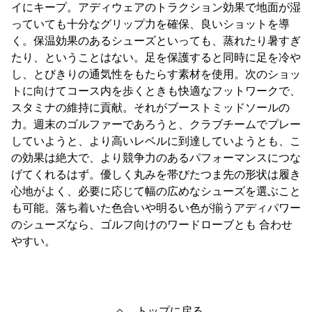
イにキープ。アディウェアのトラクション効果で地面が湿
っていても十分なグリップ力を確保、良いショットを導
く。保温効果のあるシューズといっても、蒸れたり暑すぎ
たり、ということはない。足を保護すると同時に足を冷や
し、とびきりの通気性をもたらす素材を使用。次のショッ
トに向けてコース内を歩くときも快適なフットワークで、
スタミナの維持に貢献。それがブーストミッドソールの
力。週末のゴルファーであろうと、クラブチームでプレー
していようと、より高いレベルに到達していようとも、こ
の効果は絶大で、より競争力のあるパフォーマンスにつな
げてくれるはず。優しく丸みを帯びたつま先の形状は履き
心地がよく、必要に応じて幅の広めなシューズを選ぶこと
も可能。落ち着いた色合いや明るい色が揃うアディパワー
のシューズなら、ゴルフ向けのワードローブとも 合わせ
やすい。