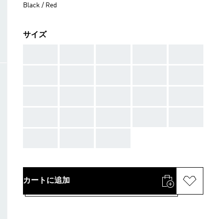
Black / Red
サイズ
AAA
AAA
AAA
AAA
AAA
AAA
AAA
AAA
AAA
AAA
AAA
AAA
AAA
AAA
AAA
AAA
AAA
AAA
AAA
AAA
AAA
AAA
AAA
カートに追加