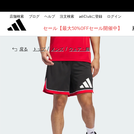
店舗検索
ブログ
ヘルプ
注文検索
adiClubに登録
ログイン
セール【最大50%OFFセール開催中】
/
/
戻る
トップ
メンズ
ウェア・服