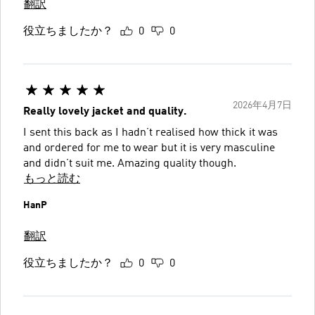
翻訳
役立ちましたか？
0
0
2026年4月7日
Really lovely jacket and quality.
I sent this back as I hadn’t realised how thick it was
and ordered for me to wear but it is very masculine
and didn’t suit me. Amazing quality though.
もっと読む
HanP
翻訳
役立ちましたか？
0
0