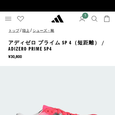
1
/
/
トップ
陸上
シューズ・靴
アディゼロ プライム SP 4（短距離） /
ADIZERO PRIME SP4
価格
¥30,800