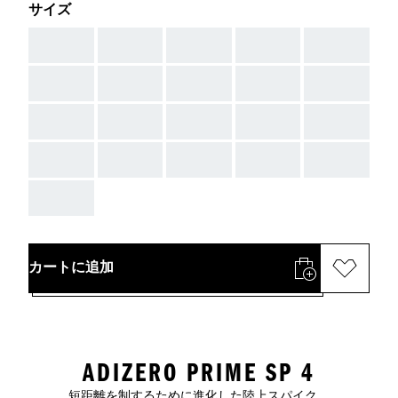
サイズ
AAA
AAA
AAA
AAA
AAA
AAA
AAA
AAA
AAA
AAA
AAA
AAA
AAA
AAA
AAA
AAA
AAA
AAA
AAA
AAA
AAA
カートに追加
ADIZERO PRIME SP 4
短距離を制するために進化した陸上スパイク。