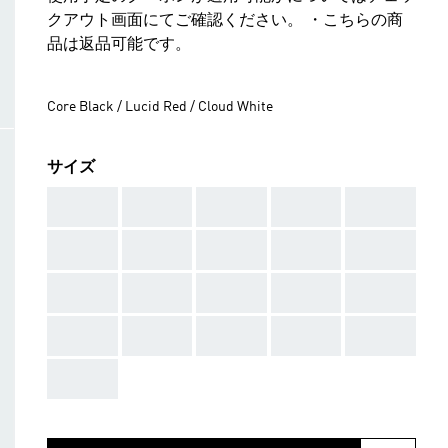
クアウト画面にてご確認ください。 ・こちらの商
品は返品可能です。
Core Black / Lucid Red / Cloud White
サイズ
AAA
AAA
AAA
AAA
AAA
AAA
AAA
AAA
AAA
AAA
AAA
AAA
AAA
AAA
AAA
AAA
AAA
AAA
AAA
AAA
AAA