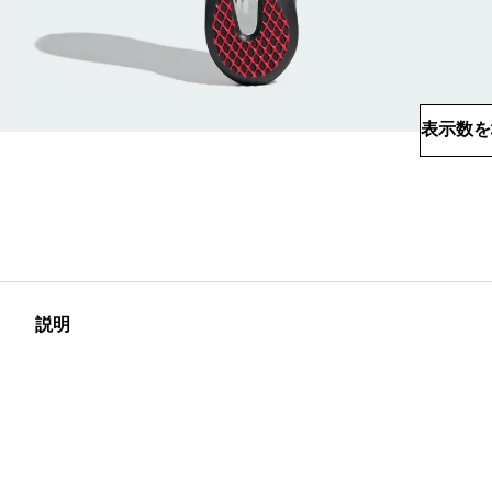
表示数を
説明