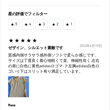
星の評価でフィルター
5
4
3
2
1
2024年6月19日
ゼザイン、シルエット素敵です
質感内側サラサラ感外側ソフトで柔らか感じです、
サイズは丁度良く着心地軽くて楽、伸縮性良く.左右
の肩に白色に黄色adidasロゴマ-ク左胸adidas白色ロ
ゴいり下はスリット有り満足しています。
Rsss