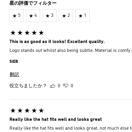
星の評価でフィルター
5
4
3
2
1
This is as good as it looks! Excellent quality.
Logo stands out whilst also being subtle. Material is comfy
SIEB
翻訳
役立ちましたか？
0
0
Really like the hat fits well and looks great
Really like the hat fits well and looks great, not much else to