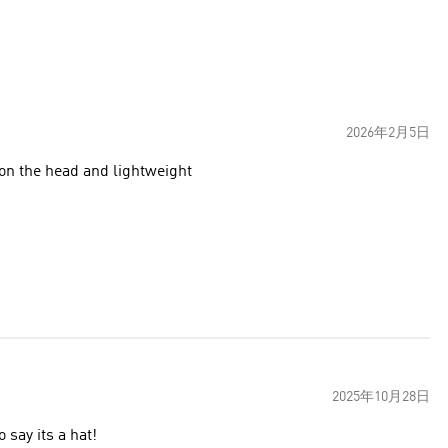
2026年2月5日
 on the head and lightweight
2025年10月28日
 say its a hat!