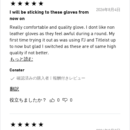
2026年8月4日
I will be sticking to these gloves from
now on
Really comfortable and quality glove. I dont like non
leather gloves as they feel awful during a round. My
first time trying it out as was using FJ and Titleist up
to now but glad I switched as these are of same high
quality if not better.
もっと読む
Conster
確認済みの購入者
報酬付きレビュー
翻訳
役立ちましたか？
0
0