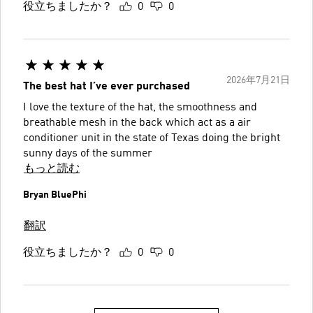
役立ちましたか？
0
0
2026年7月21日
The best hat I’ve ever purchased
I love the texture of the hat, the smoothness and
breathable mesh in the back which act as a air
conditioner unit in the state of Texas doing the bright
sunny days of the summer
もっと読む
Bryan BluePhi
翻訳
役立ちましたか？
0
0