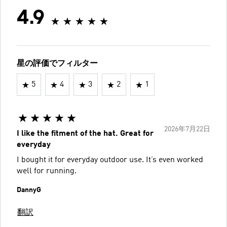
4.9
星の評価でフィルター
5
4
3
2
1
2026年7月22日
I like the fitment of the hat. Great for
everyday
I bought it for everyday outdoor use. It’s even worked
well for running.
DannyG
翻訳