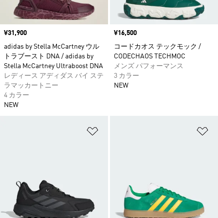
価格
¥31,900
価格
¥16,500
adidas by Stella McCartney ウル
コードカオス テックモック /
トラブースト DNA / adidas by
CODECHAOS TECHMOC
Stella McCartney Ultraboost DNA
メンズ パフォーマンス
レディース アディダス バイ ステ
3 カラー
ラマッカートニー
NEW
4 カラー
NEW
ほしいものリストに追加
ほ