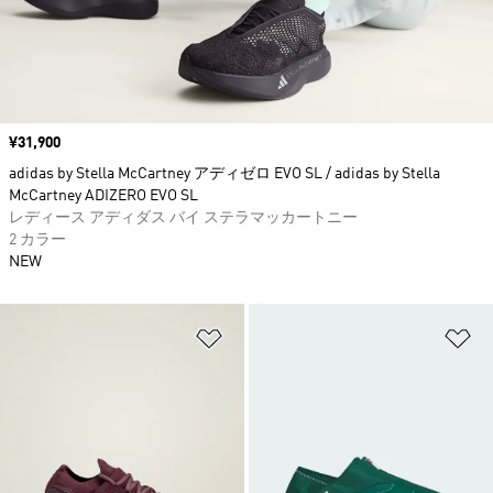
価格
¥31,900
adidas by Stella McCartney アディゼロ EVO SL / adidas by Stella
McCartney ADIZERO EVO SL
レディース アディダス バイ ステラマッカートニー
2 カラー
NEW
ほしいものリストに追加
ほ