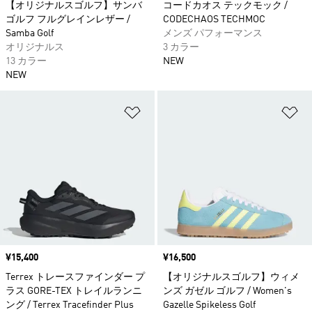
【オリジナルスゴルフ】サンバ
コードカオス テックモック /
ゴルフ フルグレインレザー /
CODECHAOS TECHMOC
Samba Golf
メンズ パフォーマンス
オリジナルス
3 カラー
13 カラー
NEW
NEW
ほしいものリストに追加
ほ
価格
¥15,400
価格
¥16,500
Terrex トレースファインダー プ
【オリジナルスゴルフ】ウィメ
ラス GORE-TEX トレイルランニ
ンズ ガゼル ゴルフ / Women's
ング / Terrex Tracefinder Plus
Gazelle Spikeless Golf