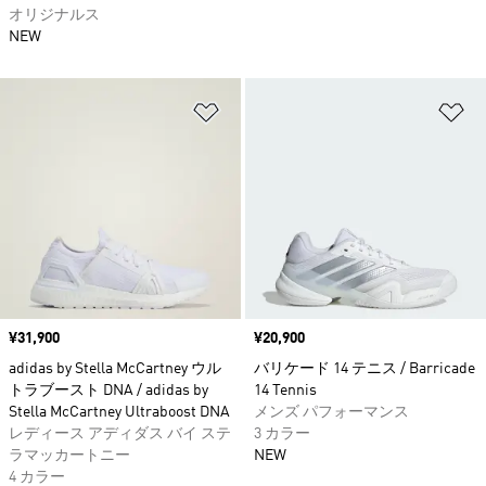
オリジナルス
NEW
ほしいものリストに追加
ほ
価格
¥31,900
価格
¥20,900
adidas by Stella McCartney ウル
バリケード 14 テニス / Barricade
トラブースト DNA / adidas by
14 Tennis
Stella McCartney Ultraboost DNA
メンズ パフォーマンス
レディース アディダス バイ ステ
3 カラー
ラマッカートニー
NEW
4 カラー