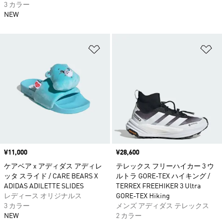
3 カラー
NEW
ほしいものリストに追加
ほ
価格
¥11,000
価格
¥28,600
ケアベア x アディダス アディレ
テレックス フリーハイカー 3 ウ
ッタ スライド / CARE BEARS X
ルトラ GORE-TEX ハイキング /
ADIDAS ADILETTE SLIDES
TERREX FREEHIKER 3 Ultra
レディース オリジナルス
GORE-TEX Hiking
3 カラー
メンズ アディダス テレックス
NEW
2 カラー