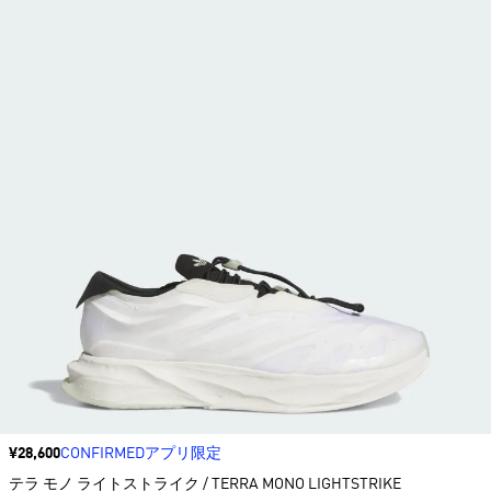
価格
¥28,600
CONFIRMEDアプリ限定
テラ モノ ライトストライク / TERRA MONO LIGHTSTRIKE