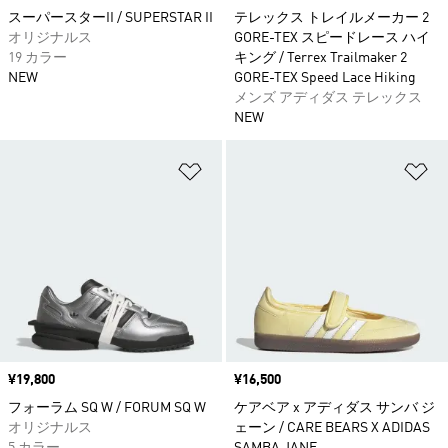
スーパースターII / SUPERSTAR II
テレックス トレイルメーカー 2
オリジナルス
GORE-TEX スピードレース ハイ
19 カラー
キング / Terrex Trailmaker 2
NEW
GORE-TEX Speed Lace Hiking
メンズ アディダス テレックス
NEW
ほしいものリストに追加
ほ
価格
¥19,800
価格
¥16,500
フォーラム SQ W / FORUM SQ W
ケアベア x アディダス サンバ ジ
オリジナルス
ェーン / CARE BEARS X ADIDAS