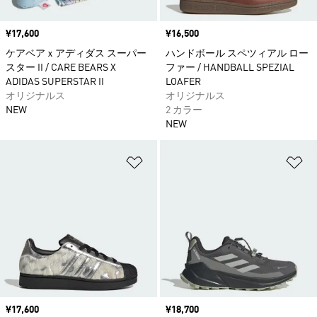
価格
¥17,600
価格
¥16,500
ケアベアｘアディダス スーパー
ハンドボール スペツィアル ロー
スター II / CARE BEARS X
ファー / HANDBALL SPEZIAL
ADIDAS SUPERSTAR II
LOAFER
オリジナルス
オリジナルス
NEW
2 カラー
NEW
ほしいものリストに追加
ほ
価格
¥17,600
価格
¥18,700