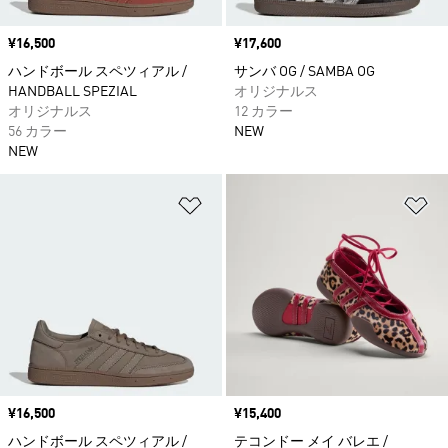
価格
¥16,500
価格
¥17,600
ハンドボール スペツィアル /
サンバ OG / SAMBA OG
HANDBALL SPEZIAL
オリジナルス
オリジナルス
12 カラー
56 カラー
NEW
NEW
ほしいものリストに追加
ほ
価格
¥16,500
価格
¥15,400
ハンドボール スペツィアル /
テコンドー メイ バレエ /