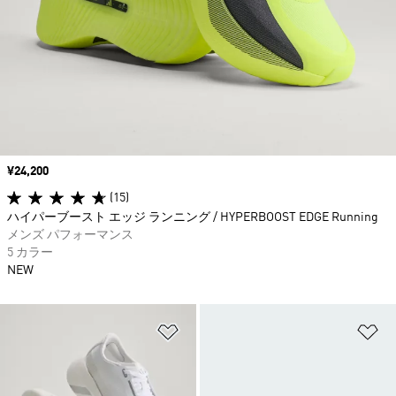
価格
¥24,200
(15)
ハイパーブースト エッジ ランニング / HYPERBOOST EDGE Running
メンズ パフォーマンス
5 カラー
NEW
ほしいものリストに追加
ほ