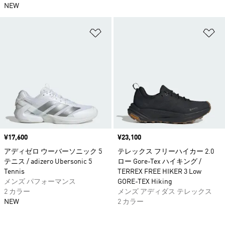
NEW
ほしいものリストに追加
ほ
価格
¥17,600
価格
¥23,100
アディゼロ ウーバーソニック 5
テレックス フリーハイカー 2.0
テニス / adizero Ubersonic 5
ロー Gore-Tex ハイキング /
Tennis
TERREX FREE HIKER 3 Low
メンズ パフォーマンス
GORE-TEX Hiking
2 カラー
メンズ アディダス テレックス
NEW
2 カラー