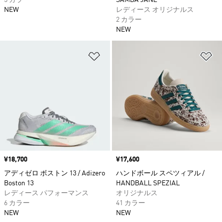
5 カラー
SAMBA JANE
NEW
レディース オリジナルス
2 カラー
NEW
ほしいものリストに追加
ほ
価格
¥18,700
価格
¥17,600
アディゼロ ボストン 13 / Adizero
ハンドボール スペツィアル /
Boston 13
HANDBALL SPEZIAL
レディース パフォーマンス
オリジナルス
6 カラー
41 カラー
NEW
NEW