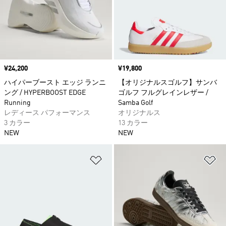
価格
¥24,200
価格
¥19,800
ハイパーブースト エッジ ランニ
【オリジナルスゴルフ】サンバ
ング / HYPERBOOST EDGE
ゴルフ フルグレインレザー /
Running
Samba Golf
レディース パフォーマンス
オリジナルス
3 カラー
13 カラー
NEW
NEW
ほしいものリストに追加
ほ