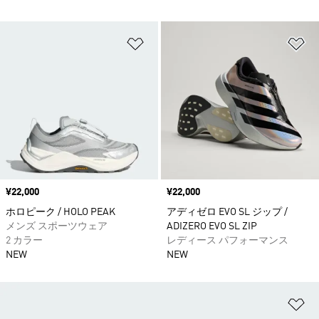
ほしいものリストに追加
ほ
価格
¥22,000
価格
¥22,000
ホロピーク / HOLO PEAK
アディゼロ EVO SL ジップ /
メンズ スポーツウェア
ADIZERO EVO SL ZIP
2 カラー
レディース パフォーマンス
NEW
NEW
ほ