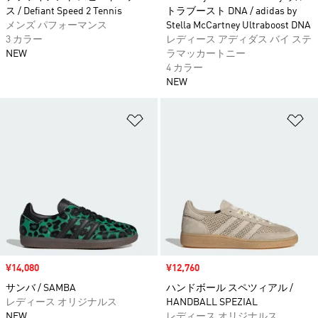
ス / Defiant Speed 2 Tennis
トラブースト DNA / adidas by
メンズ パフォーマンス
Stella McCartney Ultraboost DNA
3 カラー
レディース アディダス バイ ステ
NEW
ラマッカートニー
4 カラー
NEW
ほしいものリストに追加
ほ
セール価格
¥14,080
セール価格
¥12,760
サンバ / SAMBA
ハンドボール スペツィアル /
レディース オリジナルス
HANDBALL SPEZIAL
NEW
レディース オリジナルス