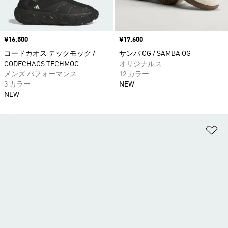
価格
¥16,500
価格
¥17,600
コードカオス テックモック /
サンバ OG / SAMBA OG
CODECHAOS TECHMOC
オリジナルス
メンズ パフォーマンス
12 カラー
3 カラー
NEW
NEW
ほ