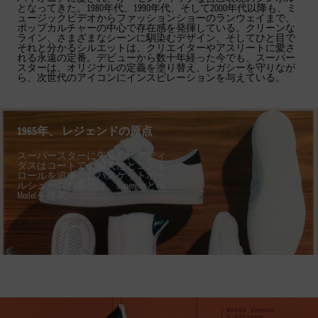
となってきた。1980年代、1990年代、そして2000年代以降も、ミ
ュージックビデオからファッションショーのランウェイまで、
ポップカルチャーの中心で存在感を発揮している。クリーンな
ライン、さまざまなシーンに馴染むデザイン、そしてひと目で
それと分かるシルエットは、クリエイターやアスリートに愛さ
れる永遠の定番。デビューから数十年経った今でも、スーパー
スターは、オリジナルの定義を塗り替え、レガシーを守りなが
ら、次世代のアイコンにインスピレーションを与えている。
1965年、 レジェンドの原点
スーパースターに先立ち、アディ
ダスはコートでの耐久性とコント
ロールを追求したバスケットボー
ルシューズの草分け、SupergripとPro
Modelを発表。