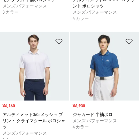
モノグラム 半袖ポロシャツ
アルティメット365+ GO-TO プリ
メンズ パフォーマンス
ント ポロシャツ
3 カラー
メンズ パフォーマンス
4 カラー
ほしいものリストに追加
ほ
セール価格
¥6,160
セール価格
¥6,930
アルティメット365 メッシュ プ
ジャカード 半袖ポロ
リント クライマクール ポロシャ
メンズ パフォーマンス
ツ
4 カラー
メンズ パフォーマンス