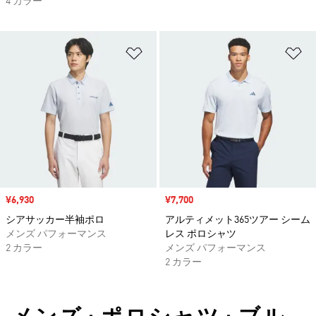
4 カラー
ほしいものリストに追加
ほ
セール価格
¥6,930
セール価格
¥7,700
シアサッカー半袖ポロ
アルティメット365ツアー シーム
メンズ パフォーマンス
レス ポロシャツ
2 カラー
メンズ パフォーマンス
2 カラー