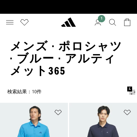
1
メンズ · ポロシャツ
· ブルー · アルティ
メット365
4
検索結果：10件
ほしいものリストに追加
ほ