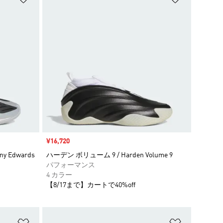
セール価格
¥16,720
 Edwards
ハーデン ボリューム 9 / Harden Volume 9
パフォーマンス
4 カラー
【8/17まで】カートで40%off
ほしいものリストに追加
ほしいもの