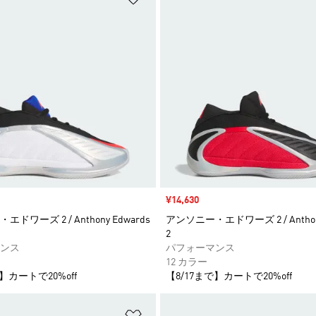
セール価格
¥14,630
ドワーズ 2 / Anthony Edwards
アンソニー・エドワーズ 2 / Anthony
2
ンス
パフォーマンス
12 カラー
】カートで20%off
【8/17まで】カートで20%off
ストに追加
ほしいものリストに追加