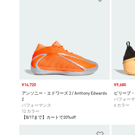
セール価格
¥16,720
セール価格
¥9,680
アンソニー・エドワーズ 2 / Anthony Edwards
ビリーブ・ザット
2
パフォーマ
パフォーマンス
6 カラー
12 カラー
【8/17まで】カートで20%off
ほしいものリ