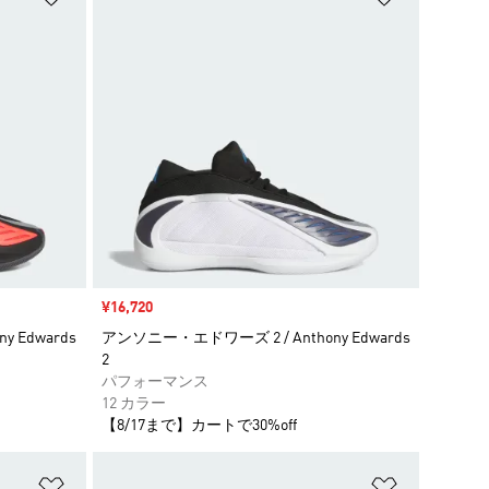
セール価格
¥16,720
 Edwards
アンソニー・エドワーズ 2 / Anthony Edwards
2
パフォーマンス
12 カラー
【8/17まで】カートで30%off
ほしいものリストに追加
ほしいもの