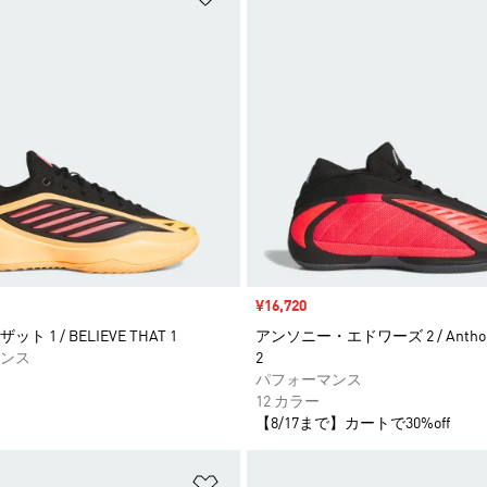
セール価格
¥16,720
 1 / BELIEVE THAT 1
アンソニー・エドワーズ 2 / Anthony
ンス
2
パフォーマンス
12 カラー
【8/17まで】カートで30%off
ストに追加
ほしいものリストに追加