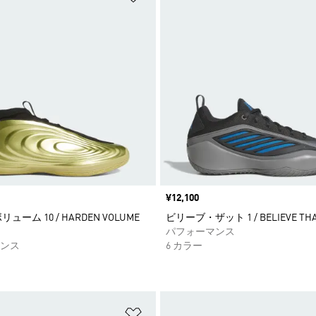
価格
¥12,100
ューム 10 / HARDEN VOLUME
ビリーブ・ザット 1 / BELIEVE THA
パフォーマンス
ンス
6 カラー
ストに追加
ほしいものリストに追加