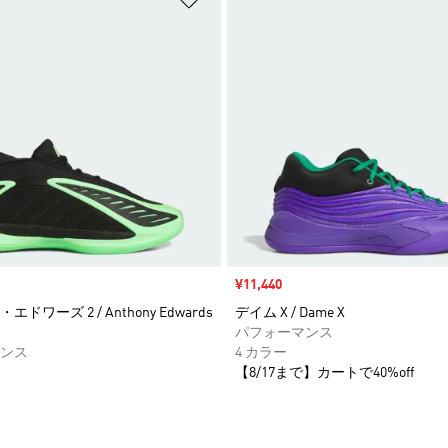
セール価格
¥11,440
ドワーズ 2 / Anthony Edwards
デイム X / Dame X
パフォーマンス
ンス
4 カラー
【8/17まで】カートで40%off