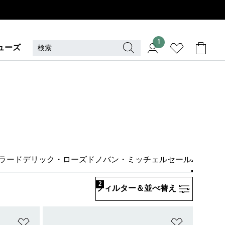
1
ューズ
ラード
デリック・ローズ
ドノバン・ミッチェル
セール
バスケッ
2
フィルター＆並べ替え
ほしいものリストに追加
ほしいもの