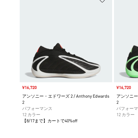
セール価格
¥16,720
セール価格
¥16,720
アンソニー・エドワーズ 2 / Anthony Edwards
アンソニー・エ
2
2
パフォーマンス
パフォーマ
12 カラー
12 カラー
【8/17まで】カートで40%off