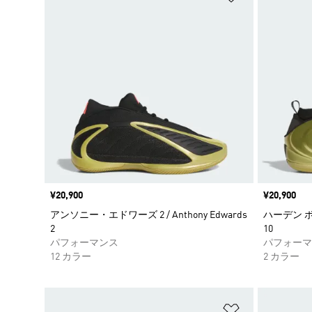
価格
¥20,900
価格
¥20,900
アンソニー・エドワーズ 2 / Anthony Edwards
ハーデン ボリ
2
10
パフォーマンス
パフォーマ
12 カラー
2 カラー
ほしいものリ