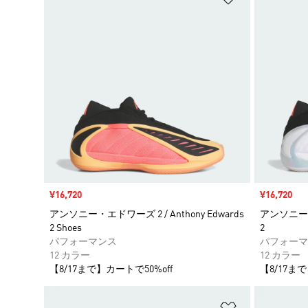
セール価格
¥16,720
セール価格
¥16,720
アンソニー・エドワーズ 2 / Anthony Edwards
アンソニー・エ
2 Shoes
2
パフォーマンス
パフォーマ
12 カラー
12 カラー
【8/17まで】カートで50%off
【8/17まで
ほしいものリ