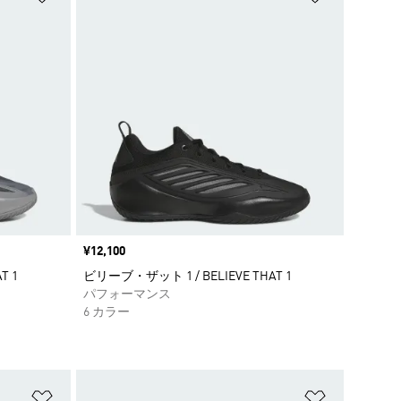
価格
¥12,100
T 1
ビリーブ・ザット 1 / BELIEVE THAT 1
パフォーマンス
6 カラー
ほしいものリストに追加
ほしいもの