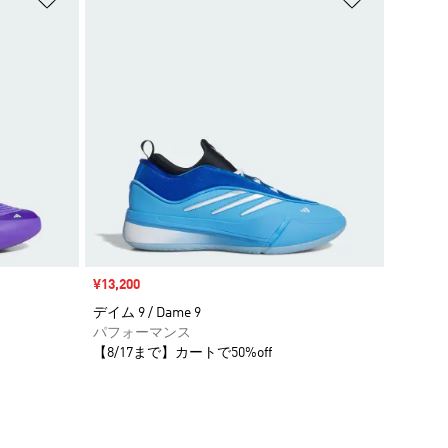
セール価格
¥13,200
デイム 9 / Dame 9
パフォーマンス
【8/17まで】カートで50%off