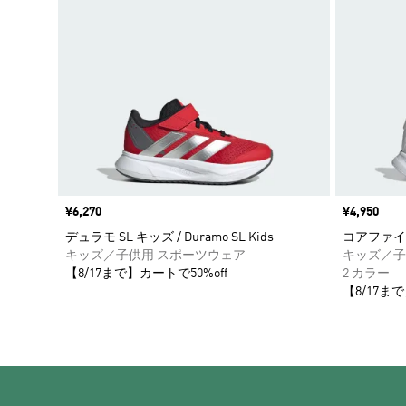
価格
¥6,270
価格
¥4,950
デュラモ SL キッズ / Duramo SL Kids
コアファイト 5
キッズ／子供用 スポーツウェア
キッズ／子
【8/17まで】カートで50%off
2 カラー
【8/17まで