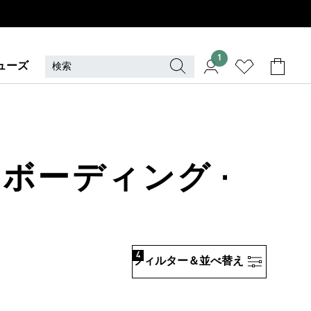
1
ューズ
トボーディング ·
4
フィルター＆並べ替え