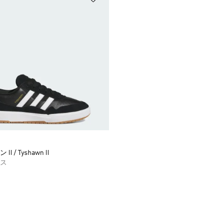
 / Tyshawn II
ス