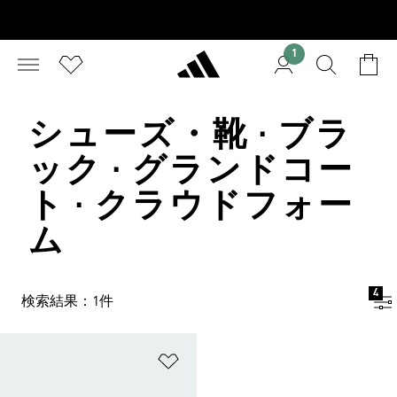
1
シューズ・靴 · ブラ
ック · グランドコー
ト · クラウドフォー
ム
4
検索結果：1件
ほしいものリストに追加