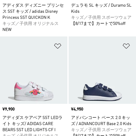
アディダス ディズニー プリンセ
デュラモ SL キッズ / Duramo SL
ス SST キッズ / adidas Disney
Kids
Princess SST QUICKON K
キッズ／子供用 スポーツウェア
キッズ／子供用 オリジナルス
【8/17まで】カートで50%off
NEW
ほしいものリストに追加
ほ
価格
¥9,900
価格
¥4,950
アディダス ケアベア SST LEDラ
アドバンコート ベース 2.0 キッ
イト キッズ/ ADIDAS CARE
ズ / ADVANCOURT Base 2.0 Kids
BEARS SST LED LIGHTS CF I
キッズ／子供用 スポーツウェア