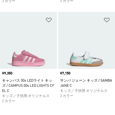
3 カラー
5 カラー
ほしいものリストに追加
ほ
価格
¥9,350
価格
¥7,150
キャンパス 00s LEDライト キッ
サンバ ジェーン キッズ / SAMBA
ズ / CAMPUS 00s LED LIGHTS CF
JANE C
EL C
キッズ／子供用 オリジナルス
キッズ／子供用 オリジナルス
3 カラー
2 カラー