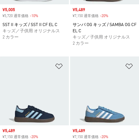
セール価格
¥5,005
セール価格
¥5,489
¥5,720 通常価格
-10%
割引
¥7,150 通常価格
-20%
割引
SST II キッズ / SST II CF EL C
サンバ OG キッズ / SAMBA OG CF
キッズ／子供用 オリジナルス
EL C
2 カラー
キッズ／子供用 オリジナルス
2 カラー
ほしいものリストに追加
ほ
セール価格
¥5,489
セール価格
¥5,489
¥7,150 通常価格
-20%
割引
¥7,150 通常価格
-20%
割引