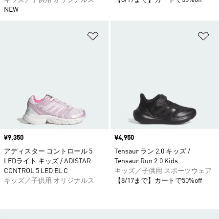
キッズ／子供用 オリジナルス
【8/17まで】カートで50%off
NEW
ほしいものリストに追加
ほ
価格
¥9,350
価格
¥4,950
アディスター コントロール 5
Tensaur ラン 2.0 キッズ /
LEDライト キッズ / ADISTAR
Tensaur Run 2.0 Kids
CONTROL 5 LED EL C
キッズ／子供用 スポーツウェア
キッズ／子供用 オリジナルス
【8/17まで】カートで50%off