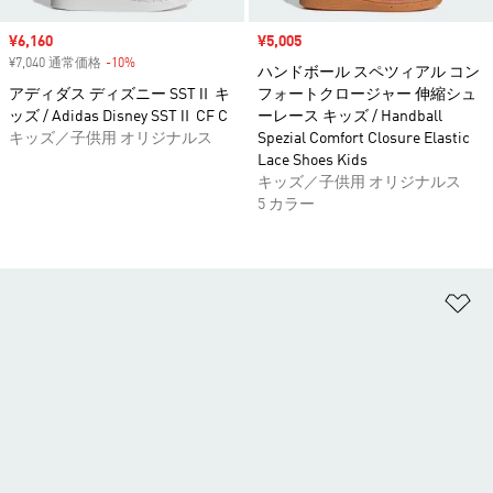
セール価格
¥6,160
セール価格
¥5,005
¥7,040 通常価格
-10%
割引
ハンドボール スペツィアル コン
アディダス ディズニー SSTⅡ キ
フォートクロージャー 伸縮シュ
ッズ / Adidas Disney SSTⅡ CF C
ーレース キッズ / Handball
キッズ／子供用 オリジナルス
Spezial Comfort Closure Elastic
Lace Shoes Kids
キッズ／子供用 オリジナルス
5 カラー
ほ