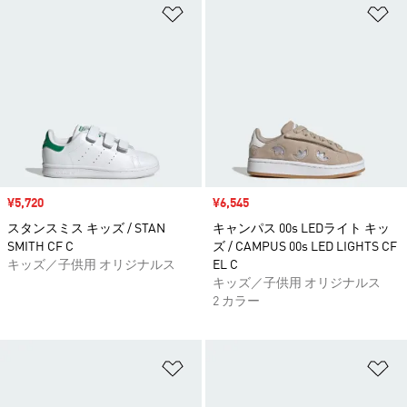
ほしいものリストに追加
ほ
セール価格
¥5,720
セール価格
¥6,545
スタンスミス キッズ / STAN
キャンパス 00s LEDライト キッ
SMITH CF C
ズ / CAMPUS 00s LED LIGHTS CF
キッズ／子供用 オリジナルス
EL C
キッズ／子供用 オリジナルス
2 カラー
ほしいものリストに追加
ほ