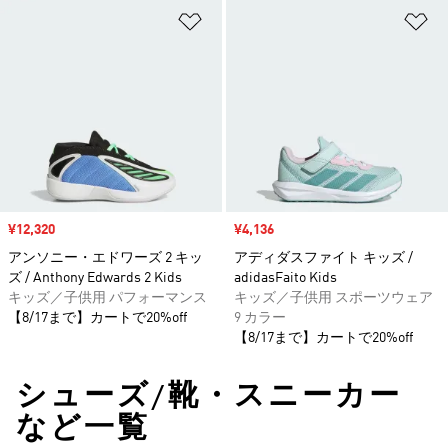
ほしいものリストに追加
ほ
セール価格
¥12,320
セール価格
¥4,136
アンソニー・エドワーズ 2 キッ
アディダスファイト キッズ /
ズ / Anthony Edwards 2 Kids
adidasFaito Kids
キッズ／子供用 パフォーマンス
キッズ／子供用 スポーツウェア
【8/17まで】カートで20%off
9 カラー
【8/17まで】カートで20%off
シューズ/靴・スニーカー
など一覧