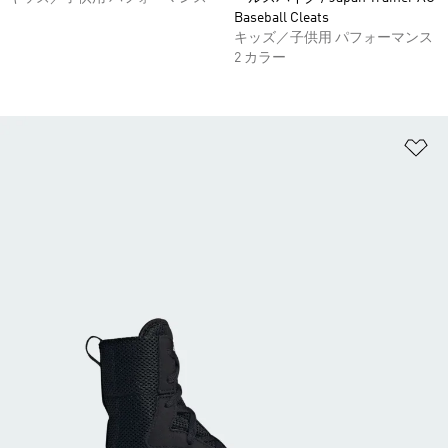
Baseball Cleats
キッズ／子供用 パフォーマンス
2 カラー
ほ