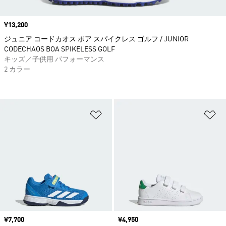
価格
¥13,200
ジュニア コードカオス ボア スパイクレス ゴルフ / JUNIOR
CODECHAOS BOA SPIKELESS GOLF
キッズ／子供用 パフォーマンス
2 カラー
ほしいものリストに追加
ほ
価格
¥7,700
価格
¥4,950