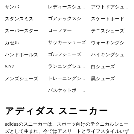
サンバ
レディースシュー
シューズ
アウトドアシュー
ズ
ズ
ゴアテックスシュ
スタンスミス
スケートボードシ
ーズ
ューズ
ローファー
スーパースター
テニスシューズ
サッカーシューズ
ガゼル
ウォーキングシュ
ーズ
ゴルフシューズ
ハンドボールスペ
ハイキングシュー
ツィアル
ズ
ランニングシュー
Sl72
白シューズ
ズ
トレーニングシュ
メンズシューズ
黒シューズ
ーズ
バスケットボール
アディダス スニーカー
adidasのスニーカーは、スポーツ向けのテクニカルシュー
ズとして生まれ、今ではアスリートとライフスタイルいず