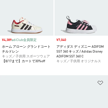
セール価格
¥4,389
adiClub会員限定
セール価格
¥7,040
ホーム アローン グランドコート
アディダス ディズニー ADIFOM
チルドレン
SST 360 キッズ / Adidas Disney
キッズ／子供用 スポーツウェア
ADIFOM SST 360 C
【8/17まで】カートで30%off
キッズ／子供用 オリジナルス
ほ