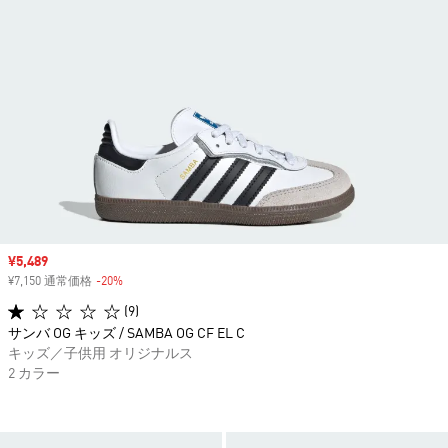
セール価格
¥5,489
¥7,150 通常価格
-20%
割引
(9)
サンバ OG キッズ / SAMBA OG CF EL C
キッズ／子供用 オリジナルス
2 カラー