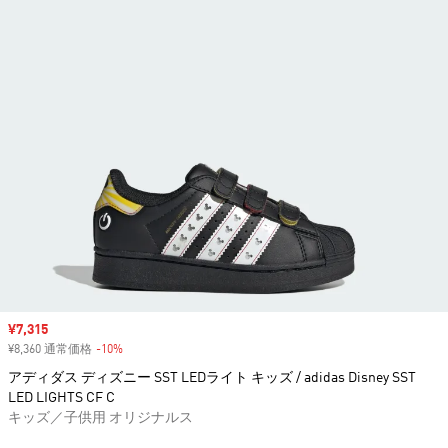
セール価格
¥7,315
¥8,360 通常価格
-10%
割引
アディダス ディズニー SST LEDライト キッズ / adidas Disney SST
LED LIGHTS CF C
キッズ／子供用 オリジナルス