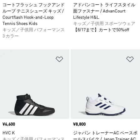
コートフラッシュ フックアンド
アドバンコート ライフスタイル
ループ テニスシューズ キッズ /
面ファスナー / AdvanCourt
Courtflash Hook-and-Loop
Lifestyle H&L
Tennis Shoes Kids
キッズ／子供用 スポーツウェア
キッズ／子供用 パフォーマンス
【8/17まで】カートで50%off
3 カラー
ほしいものリストに追加
ほ
価格
¥6,600
価格
¥8,800
HVC K
ジャパン トレーナーAC ベースボ
キッズ／子供用 パフォーマンス
ールスパイク / Japan Trainer AC