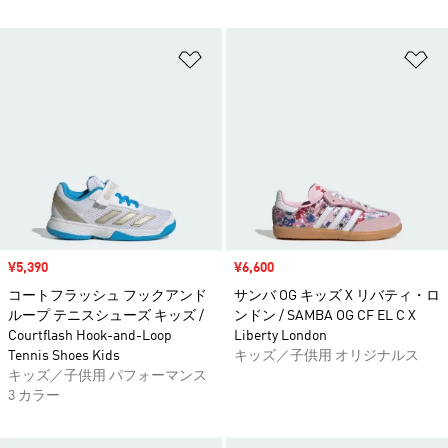
ほしいものリストに追加
ほ
セール価格
¥5,390
セール価格
¥6,600
コートフラッシュ フックアンド
サンバ OG キッズ X リバティ・ロ
ループ テニスシューズ キッズ /
ンドン / SAMBA OG CF EL C X
Courtflash Hook-and-Loop
Liberty London
Tennis Shoes Kids
キッズ／子供用 オリジナルス
キッズ／子供用 パフォーマンス
3 カラー