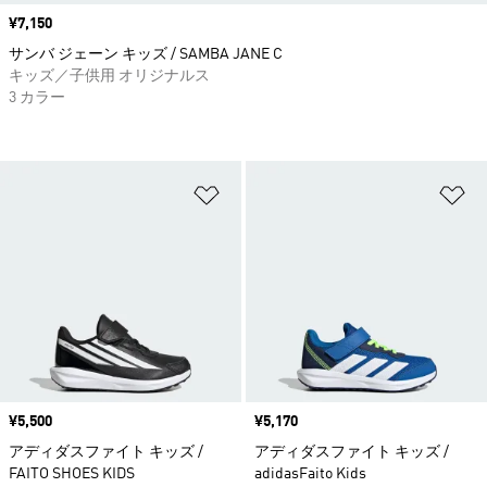
価格
¥7,150
サンバ ジェーン キッズ / SAMBA JANE C
キッズ／子供用 オリジナルス
3 カラー
ほしいものリストに追加
ほ
価格
¥5,500
価格
¥5,170
アディダスファイト キッズ /
アディダスファイト キッズ /
FAITO SHOES KIDS
adidasFaito Kids