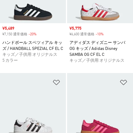
セール価格
¥5,489
セール価格
¥5,775
¥7,150 通常価格
-20%
割引
¥6,600 通常価格
-10%
割引
ハンドボール スペツィアル キッ
アディダス ディズニー サンバ
ズ / HANDBALL SPEZIAL CF EL C
OG キッズ / Adidas Disney
キッズ／子供用 オリジナルス
SAMBA OG CF EL C
5 カラー
キッズ／子供用 オリジナルス
ほしいものリストに追加
ほ