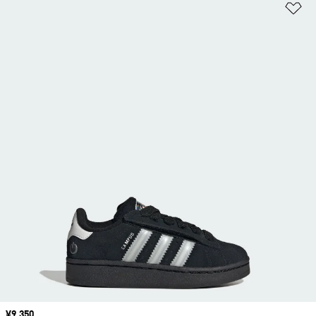
ほ
価格
¥9,350