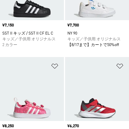
価格
¥7,150
価格
¥7,700
SST II キッズ / SST II CF EL C
NY 90
キッズ／子供用 オリジナルス
キッズ／子供用 オリジナルス
2 カラー
【8/17まで】カートで50%off
ほしいものリストに追加
ほ
価格
¥8,250
価格
¥6,270