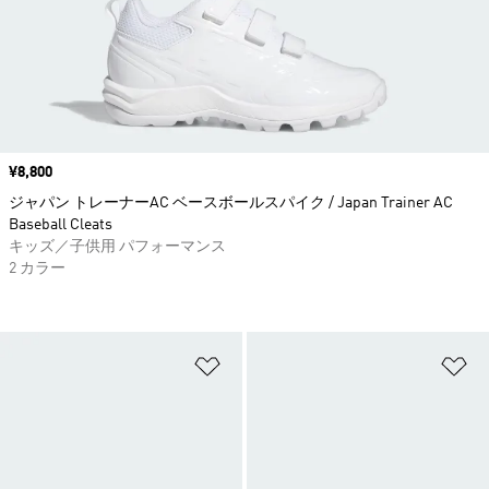
価格
¥8,800
ジャパン トレーナーAC ベースボールスパイク / Japan Trainer AC
Baseball Cleats
キッズ／子供用 パフォーマンス
2 カラー
ほしいものリストに追加
ほ