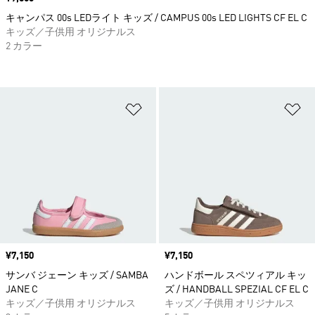
キャンパス 00s LEDライト キッズ / CAMPUS 00s LED LIGHTS CF EL C
キッズ／子供用 オリジナルス
2 カラー
ほしいものリストに追加
ほ
価格
¥7,150
価格
¥7,150
サンバ ジェーン キッズ / SAMBA
ハンドボール スペツィアル キッ
JANE C
ズ / HANDBALL SPEZIAL CF EL C
キッズ／子供用 オリジナルス
キッズ／子供用 オリジナルス