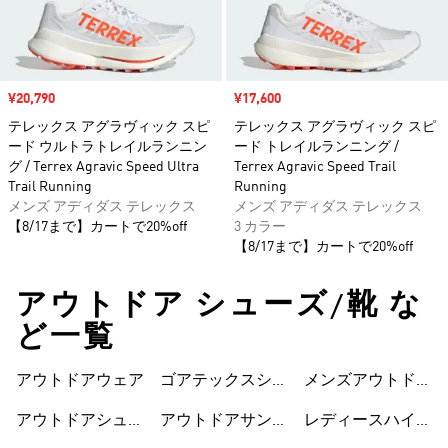
セール価格
¥20,790
セール価格
¥17,600
テレックス アグラヴィック スピ
テレックス アグラヴィック スピ
ード ウルトラトレイルランニン
ード トレイルランニング /
グ / Terrex Agravic Speed Ultra
Terrex Agravic Speed Trail
Trail Running
Running
メンズ アディダス テレックス
メンズ アディダス テレックス
【8/17まで】カートで20%off
3 カラー
【8/17まで】カートで20%off
アウトドア シューズ/靴 な
ど一覧
アウトドアウェア
ゴアテックスシュ
メンズアウトドア
ーズ
シューズ
アウトドアシュー
アウトドアサンダ
レディースハイキ
ズ
ル
ングウェア