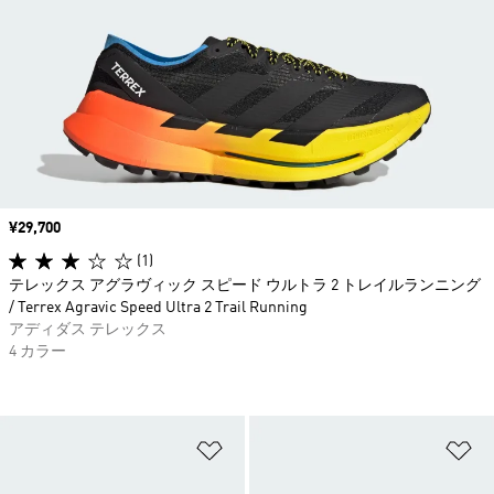
価格
¥29,700
(1)
テレックス アグラヴィック スピード ウルトラ 2 トレイルランニング
/ Terrex Agravic Speed Ultra 2 Trail Running
アディダス テレックス
4 カラー
ほしいものリストに追加
ほ