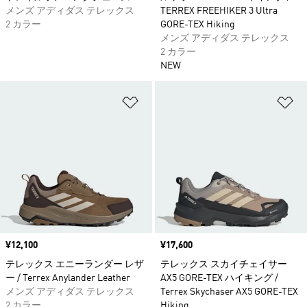
メンズ アディダス テレックス
TERREX FREEHIKER 3 Ultra
2 カラー
GORE-TEX Hiking
メンズ アディダス テレックス
2 カラー
NEW
ほしいものリストに追加
ほ
価格
¥12,100
価格
¥17,600
テレックス エニーランダー レザ
テレックス スカイチェイサー
ー / Terrex Anylander Leather
AX5 GORE-TEX ハイキング /
メンズ アディダス テレックス
Terrex Skychaser AX5 GORE-TEX
2 カラー
Hiking