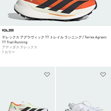
価格
¥24,200
テレックス アグラヴィック TT トレイル ランニング / Terrex Agravic
TT Trail Running
アディダス テレックス
7 カラー
ほしいものリストに追加
ほ