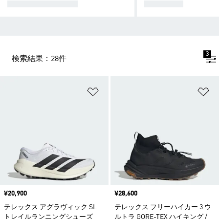
ハイキング
トレイルランニング
3
検索結果：28件
ほしいものリストに追加
ほ
価格
¥20,900
価格
¥28,600
テレックス アグラヴィック SL
テレックス フリーハイカー 3 ウ
トレイルランニングシューズ
ルトラ GORE-TEX ハイキング /