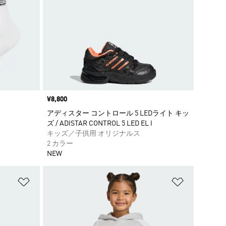
価格
¥8,800
アディスター コントロール 5 LEDライト キッ
ズ / ADISTAR CONTROL 5 LED EL I
キッズ／子供用 オリジナルス
2 カラー
NEW
ほしいものリストに追加
ほしいもの