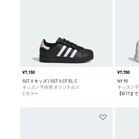
価格
¥7,150
価格
¥7,700
SST II キッズ / SST II CF EL C
NY 90
キッズ／子供用 オリジナルス
キッズ／子
2 カラー
【8/17まで
ほしいものリ