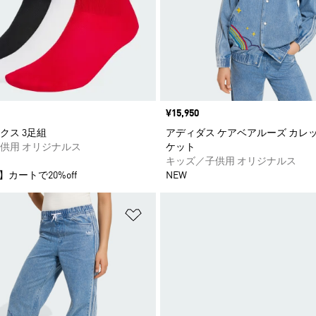
価格
¥15,950
クス 3足組
アディダス ケアベアルーズ カレ
供用 オリジナルス
ケット
キッズ／子供用 オリジナルス
】カートで20%off
NEW
ストに追加
ほしいものリストに追加