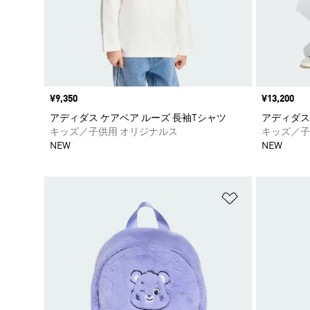
価格
¥9,350
価格
¥13,200
アディダス ケアベア ルーズ 長袖Tシャツ
アディダス
キッズ／子供用 オリジナルス
キッズ／子
NEW
NEW
ほしいものリ