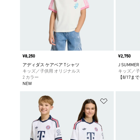
価格
¥8,250
価格
¥2,750
アディダス ケアベア Tシャツ
J SUMMER 
キッズ／子供用 オリジナルス
キッズ／子
2 カラー
【8/17まで
NEW
ほしいものリ