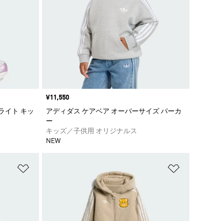
価格
¥11,550
Dライト キッ
アディダス ケアベア オーバーサイズ パーカ
C
ー
キッズ／子供用 オリジナルス
NEW
ほしいものリストに追加
ほしいもの