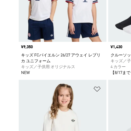
価格
¥9,350
価格
¥1,430
キッズ FCバイエルン 26/27 アウェイ レプリ
クルーソッ
カ ユニフォーム
キッズ／子
キッズ／子供用 オリジナルス
4 カラー
NEW
【8/17まで
ほしいものリ