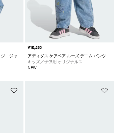
価格
¥10,450
ッジ ジャ
アディダス ケアベア ルーズ デニム パンツ
キッズ／子供用 オリジナルス
NEW
ほしいものリストに追加
ほしいもの