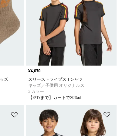
価格
¥4,070
キッズ
スリーストライプス Tシャツ
キッズ／子供用 オリジナルス
3 カラー
【8/17まで】カートで20%off
ほしいものリストに追加
ほしいもの