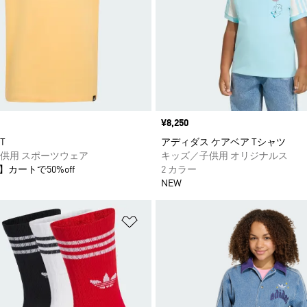
価格
¥8,250
T
アディダス ケアベア Tシャツ
供用 スポーツウェア
キッズ／子供用 オリジナルス
】カートで50%off
2 カラー
NEW
ストに追加
ほしいものリストに追加