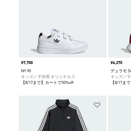
価格
¥7,700
価格
¥6,270
NY 90
デュラモ SL 
キッズ／子供用 オリジナルス
キッズ／子
【8/17まで】カートで50%off
【8/17まで
ほしいものリ