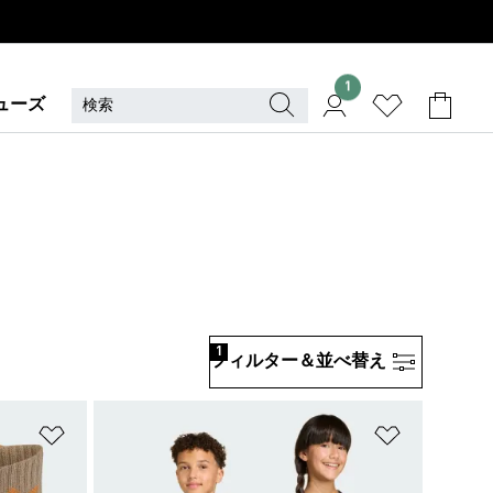
1
ューズ
1
フィルター＆並べ替え
ほしいものリストに追加
ほしいもの