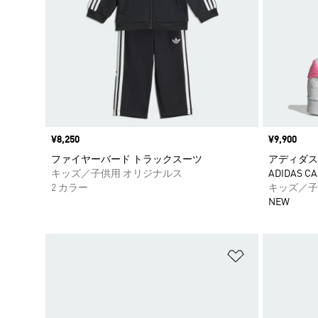
価格
¥8,250
価格
¥9,900
ファイヤーバード トラックスーツ
アディダス 
キッズ／子供用 オリジナルス
ADIDAS CA
2 カラー
キッズ／子
NEW
ほしいものリ