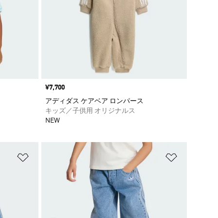
価格
¥7,700
アディダス ケアベア ロンパース
キッズ／子供用 オリジナルス
NEW
ほしいものリストに追加
ほしいもの