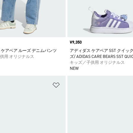
価格
¥9,350
 ケアベア ルーズ デニムパンツ
アディダス ケアベア SST クイッ
供用 オリジナルス
ズ/ ADIDAS CARE BEARS SST QUI
キッズ／子供用 オリジナルス
NEW
ストに追加
ほしいものリストに追加