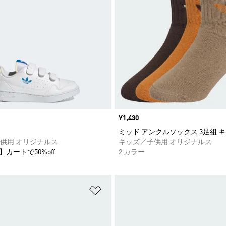
価格
¥1,430
ミッド アンクルソックス 3足組 
供用 オリジナルス
キッズ／子供用 オリジナルス
】カートで50%off
2 カラー
ストに追加
ほしいものリストに追加