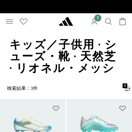
1
キッズ／子供用 · シ
ューズ・靴 · 天然芝
· リオネル・メッシ
4
検索結果：3件
ほしいものリストに追加
ほ