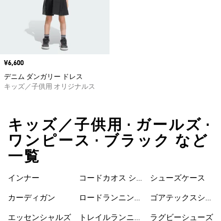
価格
¥6,600
デニム ダンガリー ドレス
キッズ／子供用 オリジナルス
キッズ／子供用 • ガールズ •
ワンピース • ブラック など
一覧
インナー
コードカオス シ
シューズケース
ューズ
カーディガン
ロードランニング
ゴアテックスシュ
シューズ
ーズ
エッセンシャルズ
トレイルランニン
ラグビーシューズ