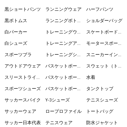
グシューズ
黒ショートパンツ
ランニングウェア
ハーフパンツ
黒ボトムス
ランニングボトム
ショルダーバッグ
ス
白パーカー
トレーニングウェ
スケートボードシ
ア
ューズ
白シューズ
トレーニングアク
モータースポーツ
セサリー
ウェア
スポーツブラ
トレーニングシュ
スニーカーインソ
ーズ
ックス
アウトドアウェア
バスケットボール
スウェット（トレ
ウェア
ーナー）
スリーストライプ
バスケットボール
水着
ス
シューズ
スポーツシューズ
バスケットボール
タンクトップ
ショートパンツ
サッカースパイク
Y-3シューズ
テニスシューズ
サッカーウェア
ロープロファイル
トートバッグ
サッカー日本代表
テニスウェア
防水ジャケット