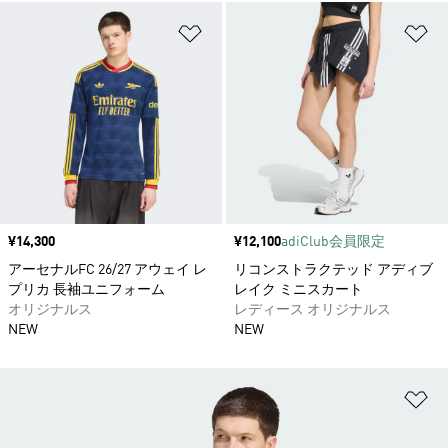
ほしいものリストに追加
ほ
価格
¥14,300
価格
¥12,100
adiClub会員限定
アーセナルFC 26/27 アウェイ レ
リコンストラクテッド アディブ
プリカ 長袖ユニフォーム
レイク ミニスカート
オリジナルス
レディース オリジナルス
NEW
NEW
ほ