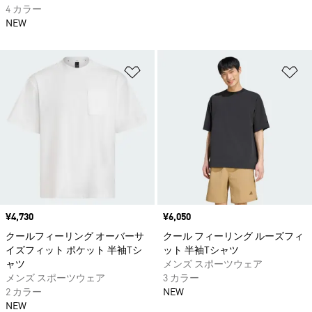
4 カラー
NEW
ほしいものリストに追加
ほ
価格
¥4,730
価格
¥6,050
クールフィーリング オーバーサ
クール フィーリング ルーズフィ
イズフィット ポケット 半袖Tシ
ット 半袖Tシャツ
ャツ
メンズ スポーツウェア
メンズ スポーツウェア
3 カラー
2 カラー
NEW
NEW