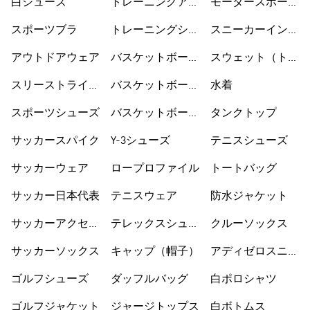
白シューズ
トレーニングアク
モータースポーツ
セサリー
ウェア
スポーツブラ
トレーニングシュ
スニーカーインソ
ーズ
ックス
アウトドアウェア
バスケットボール
スウェット（トレ
ウェア
ーナー）
スリーストライプ
バスケットボール
水着
ス
シューズ
スポーツシューズ
バスケットボール
タンクトップ
ショートパンツ
サッカースパイク
Y-3シューズ
テニスシューズ
サッカーウェア
ロープロファイル
トートバッグ
サッカー日本代表
テニスウェア
防水ジャケット
サッカーアクセサ
テレックスシュー
クルーソックス
リー
ズ
サッカーソックス
キャップ（帽子）
アディゼロスニー
カー
ゴルフシューズ
ダッフルバッグ
白ポロシャツ
ゴルフジャケット
ジャージトップス
白ボトムス