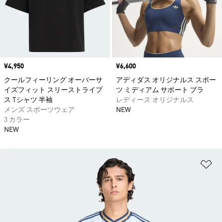
価格
¥4,950
価格
¥6,600
クールフィーリング オーバーサ
アディダス オリジナルス スポー
イズフィット スリーストライプ
ツ ミディアム サポート ブラ
ス Tシャツ 半袖
レディース オリジナルス
メンズ スポーツウェア
NEW
3 カラー
NEW
ほ