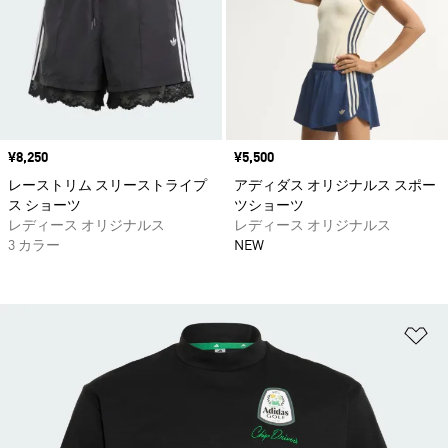
価格
¥8,250
価格
¥5,500
レーストリム スリーストライプ
アディダス オリジナルス スポー
ス ショーツ
ツショーツ
レディース オリジナルス
レディース オリジナルス
3 カラー
NEW
ほ