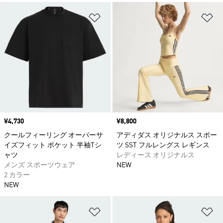
ほしいものリストに追加
ほ
価格
¥4,730
価格
¥8,800
クールフィーリング オーバーサ
アディダス オリジナルス スポー
イズフィット ポケット 半袖Tシ
ツ SST フルレングス レギンス
ャツ
レディース オリジナルス
メンズ スポーツウェア
NEW
2 カラー
NEW
ほしいものリストに追加
ほ