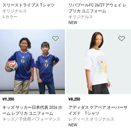
スリーストライプス Tシャツ
リバプールFC 26/27 アウェイ レ
オリジナルス
プリカ ユニフォーム
4 カラー
オリジナルス
NEW
ほしいものリストに追加
ほ
価格
¥9,350
価格
¥8,250
キッズ サッカー日本代表 2026 ホ
アディダス ケアベア オーバーサ
ーム レプリカ ユニフォーム
イズド Tシャツ
キッズ／子供用 パフォーマンス
レディース オリジナルス
NEW