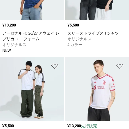
価格
¥13,200
価格
¥5,500
アーセナルFC 26/27 アウェイ レ
スリーストライプス Tシャツ
プリカ ユニフォーム
オリジナルス
オリジナルス
4 カラー
NEW
ほしいものリストに追加
ほ
価格
¥5,500
価格
¥13,200
先行販売