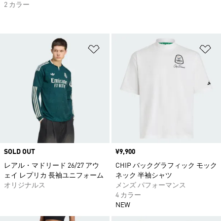
2 カラー
ほしいものリストに追加
ほ
SOLD OUT
価格
¥9,900
レアル・マドリード 26/27 アウ
CHIP バックグラフィック モック
ェイ レプリカ 長袖ユニフォーム
ネック 半袖シャツ
オリジナルス
メンズ パフォーマンス
4 カラー
NEW