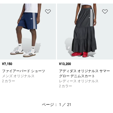
ほしいものリストに追加
ほ
価格
¥7,150
価格
¥13,200
ファイアーバード ショーツ
アディダス オリジナルス サマー
メンズ オリジナルス
グロー デニムスカート
2 カラー
レディース オリジナルス
2 カラー
ページ： 1 ／ 21