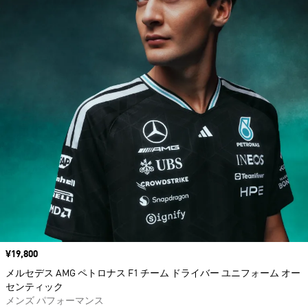
価格
¥19,800
メルセデス AMG ペトロナス F1 チーム ドライバー ユニフォーム オー
センティック
メンズ パフォーマンス