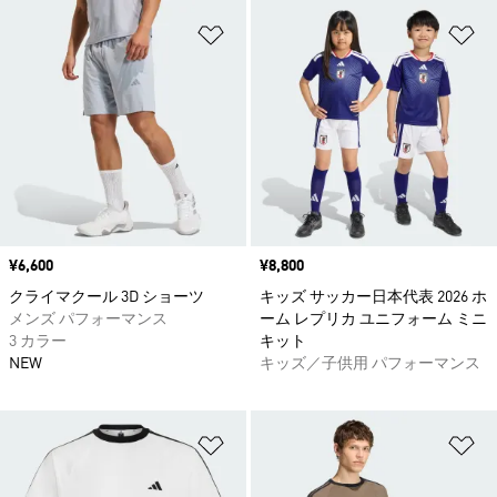
ほしいものリストに追加
ほ
価格
¥6,600
価格
¥8,800
クライマクール 3D ショーツ
キッズ サッカー日本代表 2026 ホ
メンズ パフォーマンス
ーム レプリカ ユニフォーム ミニ
3 カラー
キット
NEW
キッズ／子供用 パフォーマンス
ほしいものリストに追加
ほ