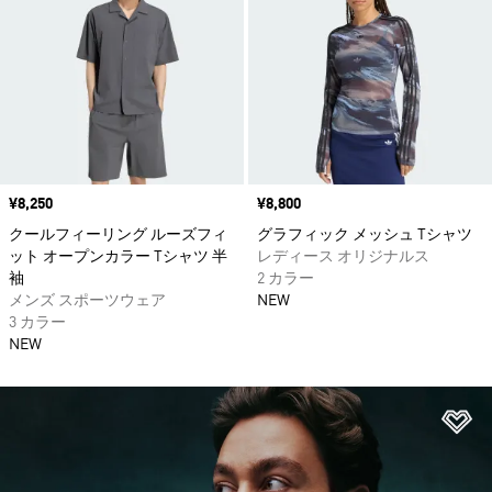
価格
¥8,250
価格
¥8,800
クールフィーリング ルーズフィ
グラフィック メッシュ Tシャツ
ット オープンカラー Tシャツ 半
レディース オリジナルス
袖
2 カラー
メンズ スポーツウェア
NEW
3 カラー
NEW
ほ