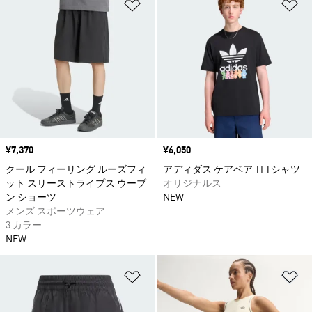
ほしいものリストに追加
ほ
価格
¥7,370
価格
¥6,050
クール フィーリング ルーズフィ
アディダス ケアベア TI Tシャツ
ット スリーストライプス ウーブ
オリジナルス
ン ショーツ
NEW
メンズ スポーツウェア
3 カラー
NEW
ほしいものリストに追加
ほ