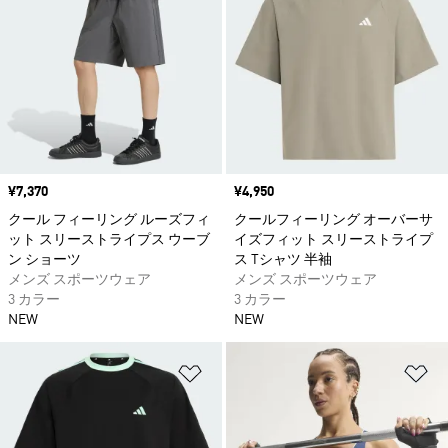
価格
¥7,370
価格
¥4,950
クール フィーリング ルーズフィ
クールフィーリング オーバーサ
ット スリーストライプス ウーブ
イズフィット スリーストライプ
ン ショーツ
ス Tシャツ 半袖
メンズ スポーツウェア
メンズ スポーツウェア
3 カラー
3 カラー
NEW
NEW
ほしいものリストに追加
ほ