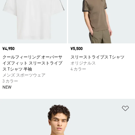
価格
¥4,950
価格
¥5,500
クールフィーリング オーバーサ
スリーストライプス Tシャツ
イズフィット スリーストライプ
オリジナルス
ス Tシャツ 半袖
4 カラー
メンズ スポーツウェア
3 カラー
NEW
ほ