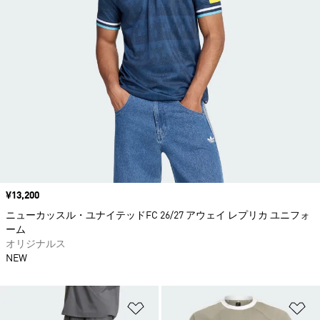
価格
¥13,200
ニューカッスル・ユナイテッドFC 26/27 アウェイ レプリカ ユニフォ
ーム
オリジナルス
NEW
ほしいものリストに追加
ほ