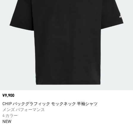
価格
¥9,900
CHIP バックグラフィック モックネック 半袖シャツ
メンズ パフォーマンス
4 カラー
NEW