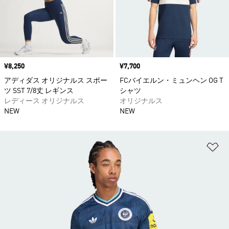
価格
¥8,250
価格
¥7,700
アディダス オリジナルス スポー
FCバイエルン・ミュンヘン OG T
ツ SST 7/8丈 レギンス
シャツ
レディース オリジナルス
オリジナルス
NEW
NEW
ほ