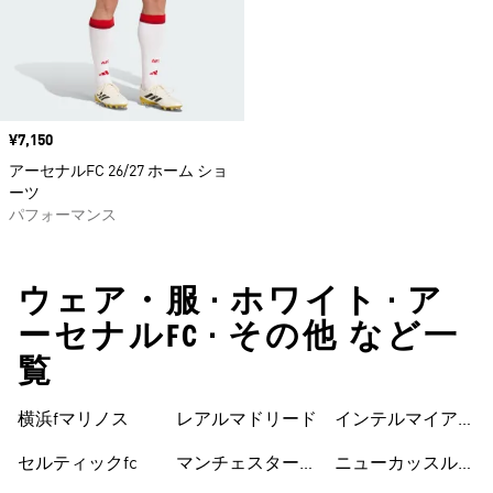
価格
¥7,150
アーセナルFC 26/27 ホーム ショ
ーツ
パフォーマンス
ウェア・服 • ホワイト • ア
ーセナルFC • その他 など一
覧
横浜fマリノス
レアルマドリード
インテルマイアミ
cf
セルティックfc
マンチェスターユ
ニューカッスルユ
ナイテッド
ナイテッドfc