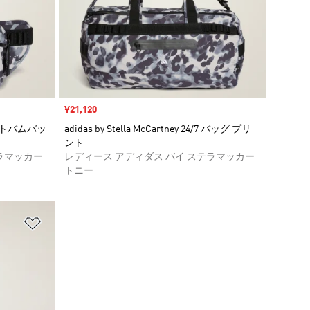
セール価格
¥21,120
 プリントバムバッ
adidas by Stella McCartney 24/7 バッグ プリ
ント
ラマッカー
レディース アディダス バイ ステラマッカー
トニー
ほしいものリストに追加