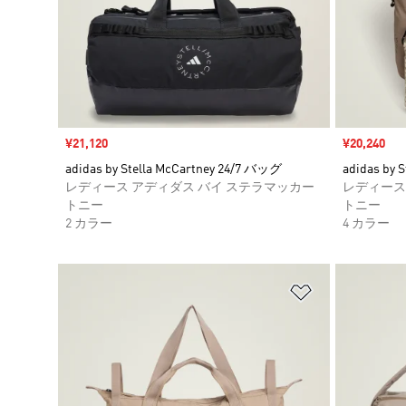
セール価格
¥21,120
セール価格
¥20,240
adidas by Stella McCartney 24/7 バッグ
adidas by
レディース アディダス バイ ステラマッカー
レディース
トニー
トニー
2 カラー
4 カラー
ほしいものリ