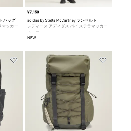
価格
¥7,150
ウエストバッグ
adidas by Stella McCartney ランベルト
ラマッカー
レディース アディダス バイ ステラマッカー
トニー
NEW
ほしいものリストに追加
ほしいもの