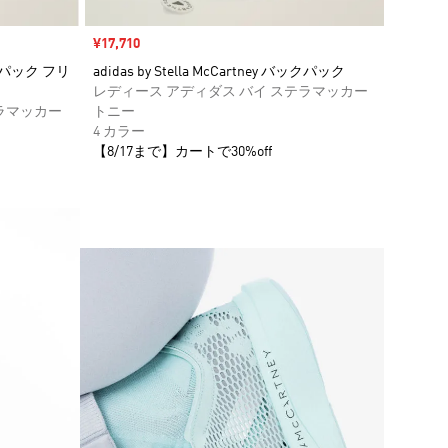
セール価格
¥17,710
バックパック フリ
adidas by Stella McCartney バックパック
レディース アディダス バイ ステラマッカー
ラマッカー
トニー
4 カラー
【8/17まで】カートで30%off