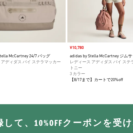
セール価格
¥10,780
Stella McCartney 24/7 バッグ
adidas by Stella McCartney ジ
 アディダス バイ ステラマッカー
レディース アディダス バイ ステ
トニー
3 カラー
【8/17まで】カートで20%off
に登録して、10%OFFクーポンを受