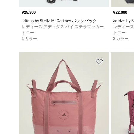
価格
¥25,300
価格
¥22,000
adidas by Stella McCartney バックパック
adidas by
レディース アディダス バイ ステラマッカー
レディース
トニー
トニー
4 カラー
3 カラー
ほしいものリ