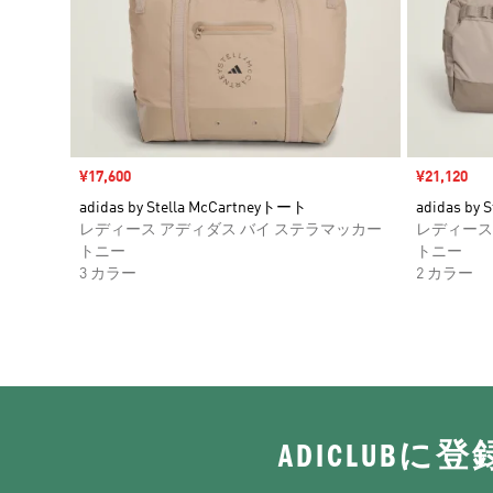
セール価格
¥17,600
セール価格
¥21,120
adidas by Stella McCartneyトート
adidas by 
レディース アディダス バイ ステラマッカー
レディース
トニー
トニー
3 カラー
2 カラー
ADICLUB