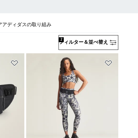
ア
アディダスの取り組み
2
フィルター＆並べ替え
ほしいものリストに追加
ほしいもの