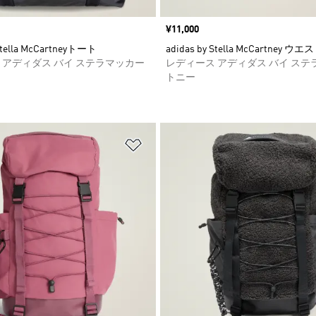
価格
¥11,000
 Stella McCartneyトート
adidas by Stella McCartney 
 アディダス バイ ステラマッカー
レディース アディダス バイ ステ
トニー
ストに追加
ほしいものリストに追加