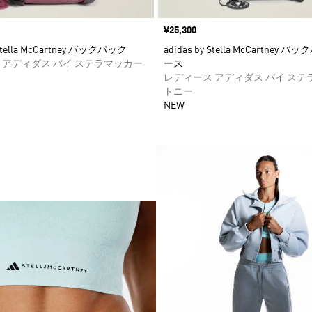
価格
¥25,300
 Stella McCartney バックパック
adidas by Stella McCartney 
 アディダス バイ ステラマッカー
ース
レディース アディダス バイ ステ
トニー
NEW