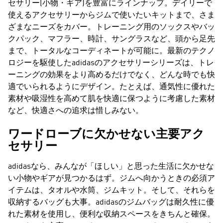
セサリー(小物・ギア)を豊富にラインナップ。デイリーで
使えるアクセサリーからジムで使いたいキットまで、さま
ざまなニーズをカバー。トレーニング用のソックスやバッ
クパック、マフラー、時計、サングラスなど、頭から足先
まで、トータルなコーディネートが可能に。最新のテクノ
ロジーを駆使したadidasのアクセサリーシリーズは、トレ
ーニングの効果をより高めるだけでなく、どんな時でも快
適でいられるようにデザイン。たとえば、通気性に優れた
素材や吸湿性を高めて肌を快適に保つように考慮した素材
など、快適さへの追求は惜しみない。
ワードローブに欠かせない主要アク
セサリー
adidasなら、みんなが「ほしい」と思った生活に欠かせな
い小物やギアが見つかるはず。ジムへ向かうときの必須ア
イテムは、タオルや水筒、ジムキット。そして、それらを
収納するバッグも大事。adidasのジムバッグは耐久性に優
れた素材を使用し、便利な収納スペースをきちんと確保。