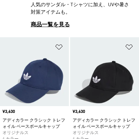
人気のサンダル・Tシャツに加え、UVや暑さ
対策アイテムも。
商品一覧を見る
ほしいものリストに追加
ほ
価格
¥3,630
価格
¥3,630
アディカラー クラシック トレフ
アディカラー クラシック トレフ
ォイル ベースボールキャップ
ォイル ベースボールキャップ
オリジナルス
オリジナルス