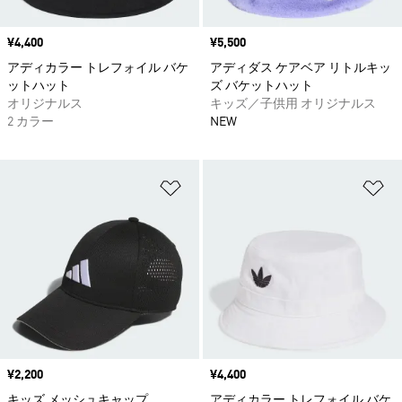
価格
¥4,400
価格
¥5,500
アディカラー トレフォイル バケ
アディダス ケアベア リトルキッ
ットハット
ズ バケットハット
オリジナルス
キッズ／子供用 オリジナルス
2 カラー
NEW
ほしいものリストに追加
ほ
価格
¥2,200
価格
¥4,400
キッズ メッシュキャップ
アディカラー トレフォイル バケ