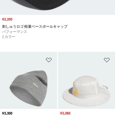
セール価格
¥2,200
刺しゅうロゴ 軽量ベースボールキャップ
パフォーマンス
2 カラー
ほしいものリストに追加
ほ
価格
¥3,300
セール価格
¥3,080